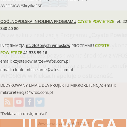
/WFOSIGW/SkrytkaESP
OGÓLNOPOLSKA INFOLINIA PROGRAMU
CZYSTE POWIETRZE
tel.
22
340 40 80
W związku z realizacją Programu
„Czyste Powie
wsparcie w uzyskaniu dofinansowania i wykona
INFORMACJA
nt. złożonych wniosków
PROGRAMU
CZYSTE
POWIETRZE
41 333 59 16
Ponieważ proces pozyskiwania środków z WFOŚ
email:
czystepowietrze@wfos.com.pl
posiadania pełnomocnictwa z podpisem benefi
email:
cieple.mieszkanie@wfos.com.pl
WFOŚiGW w Kielcach apeluje o ostrożność.
DEDYKOWANY EMAIL DLA PROJEKTU MIKRORETENCJA: email:
mikroretencja@wfos.com.pl
"Deklaracja dostępności"
!!! UWAGA !
Utworzono przez W.S.ds.IT
M & P