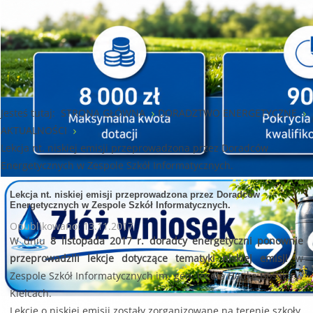
Jesteś tutaj:
STRONA GŁÓWNA
DORADZTWO ENERGETYCZNE
AKTUALNOŚCI
Lekcja nt. niskiej emisji przeprowadzona przez Doradców
Energetycznych w Zespole Szkół Informatycznych.
Lekcja nt. niskiej emisji przeprowadzona przez Doradców
Energetycznych w Zespole Szkół Informatycznych.
Opublikowano: 13.11.2017
W dniu
8 listopada 2017 r. doradcy energetyczni ponownie
przeprowadzili lekcje dotyczące tematyki niskiej emisji
w
Zespole Szkół Informatycznych im. gen. Józefa Hauke Bosaka w
Kielcach.
Lekcje o niskiej emisji zostały zorganizowane na terenie szkoły,