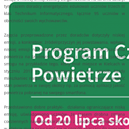
tym razem doradcy energetyczni edukowali uczniów trzech III
klas Technikum Informatycznego, łącznie 95 uczniów w
obecności swoich wychowawców.
Zajęcia przeprowadzone przez doradców dotyczyły niskiej
emisji, a konkretnie: źródeł/przyczyn jej powstawania, wpływu
niskiej emisji na jakość powietrza, wpływu zanieczyszczenia
powietrza na środowisko naturalne i zdrowie ludzi, zjawiska
smogu na przykładzie tego, który miał miejsce w Kielcach w
styczniu 2017 r. Zaprezentowano, w jaki sposób każdy
mieszkaniec naszego regionu może w każdej chwili sprawdzić
stan powietrza w swojej okolicy np. za pomocą aplikacji Jakość
powietrza pobranej na swojego smartfona.
Przedstawiono dobre praktyki- działania ograniczające niską
emisję, uświadomiono uczniów, że czasem drobna zmiana
codziennych nawyków korzystania z zasobów przyrodniczych
w efekcie może przyczynić się w sposób znaczący do poprawy