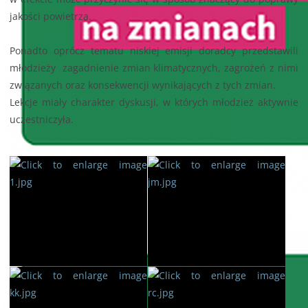
jakości powietrza.
Ponadto oprócz tematu niskiej emisji doradcy przedstawili
młodzieży zagadnienie zmian klimatycznych, zagrożeń z nimi
związanych oraz konsekwencji wynikających z tych zmian.
Lekcje miały charakter dyskusji, w których młodzież aktywnie
uczestniczyła.