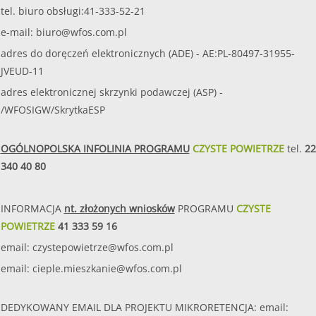
tel. biuro obsługi:41-333-52-21
e-mail:
biuro@wfos.com.pl
adres do doręczeń elektronicznych (ADE) - AE:PL-80497-31955-
JVEUD-11
adres elektronicznej skrzynki podawczej (ASP) -
/WFOSIGW/SkrytkaESP
OGÓLNOPOLSKA INFOLINIA PROGRAMU
CZYSTE POWIETRZE
tel.
22
340 40 80
INFORMACJA
nt. złożonych wniosków
PROGRAMU
CZYSTE
POWIETRZE
41 333 59 16
email:
czystepowietrze@wfos.com.pl
email:
cieple.mieszkanie@wfos.com.pl
DEDYKOWANY EMAIL DLA PROJEKTU MIKRORETENCJA: email: