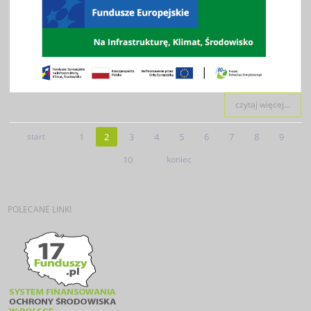
czytaj więcej...
start
1
2
3
4
5
6
7
8
9
10
koniec
POLECANE
LINKI