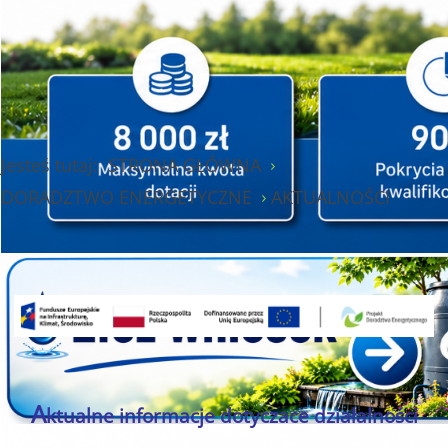
Jesteś tutaj:
STRONA GŁÓWNA
DORADZTWO ENERGETYCZNE
AKTUALNOŚCI
A
ktualne informacje dotyczace działalności