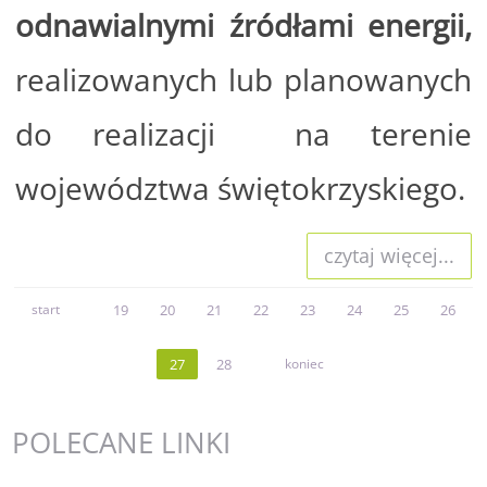
odnawialnymi źródłami energii,
realizowanych lub planowanych
do realizacji na terenie
województwa świętokrzyskiego.
czytaj więcej...
start
19
20
21
22
23
24
25
26
27
28
koniec
POLECANE
LINKI