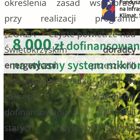
określenia zasad współpracy
przy realizacji programu
„ZORZA” – Czyste powietrze nad
Świętokrzyskim
doradcy
energetyczni
przeszkolili
przedstawicieli kilku gmin w
zakresie warunków
dofinansowania likwidacji
starych wysokoemisyjnych