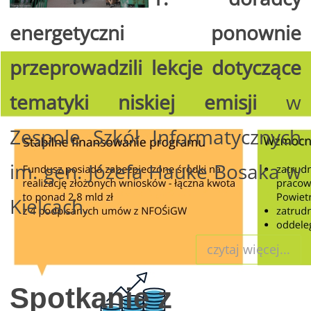
energetyczni ponownie
przeprowadzili lekcje dotyczące
tematyki niskiej emisji
w
Zespole Szkół Informatycznych
im. gen. Józefa Hauke Bosaka w
Kielcach.
czytaj więcej...
Spotkanie z