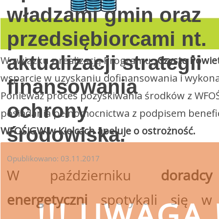
władzami gmin oraz
przedsiębiorcami nt.
aktualizacji strategii
W związku z realizacją Programu
„Czyste Powie
wsparcie w uzyskaniu dofinansowania i wykona
finansowania
Ponieważ proces pozyskiwania środków z WFOŚ
ochrony
posiadania pełnomocnictwa z podpisem benefi
środowiska.
WFOŚiGW w Kielcach apeluje o ostrożność.
Opublikowano: 03.11.2017
W październiku
doradcy
energetyczni
spotykali się w
!!! UWAGA !