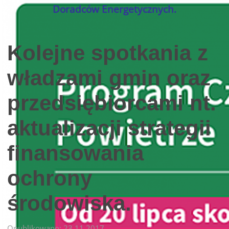
Doradców Energetycznych.
Kolejne spotkania z
władzami gmin oraz
przedsiębiorcami nt.
aktualizacji strategii
finansowania
ochrony
środowiska.
Opublikowano: 23.11.2017