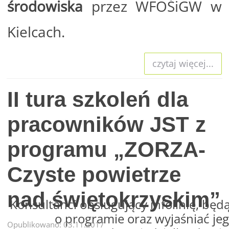
środowiska
przez WFOŚiGW w
Kielcach.
czytaj więcej...
II tura szkoleń dla
pracowników JST z
programu „ZORZA-
Czyste powietrze
nad świętokrzyskim”
Konsultanci obsługujący infolinię, będą
o programie oraz wyjaśniać jeg
Opublikowano: 03.11.2017