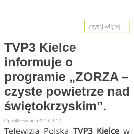
czytaj więcej...
TVP3 Kielce
informuje o
programie „ZORZA –
czyste powietrze nad
świętokrzyskim”.
Opublikowano: 09.10.2017
Telewizja Polska
TVP3 Kielce
w