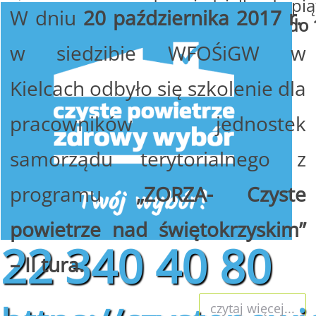
od poniedziałku do pią
W dniu
20 października 2017 r.
w godzinach
od 8:00 do 
w siedzibie WFOŚiGW w
Kielcach odbyło się szkolenie dla
pracowników jednostek
samorządu terytorialnego z
programu
„ZORZA- Czyste
powietrze nad świętokrzyskim”
22 340 40 80
– II tura.
czytaj więcej...