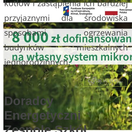
kotłów i zastąpienia ich bardziej
przyjaznymi dla środowiska
sposobami ogrzewania
budynków mieszkalnych
jednorodzinnych.
czytaj więcej...
Doradcy
Energetyczni
Zespole Szkół