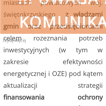
miastach powiatowych woj.
świętokrzyskiego
z władzami
KOMUNIK
gmin oraz przedsiębiorcami
celem rozeznania potrzeb
czytaj więcej
inwestycyjnych (w tym w
SKORZYSTAJ
zakresie efektywności
Wojewódzki Fundusz Ochrony Środ
energetycznej i OZE) pod kątem
przestrzeg
aktualizacji strategii
finansowania ochrony