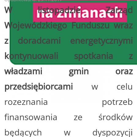
W listopadzie Zarząd
Wojewódzkiego Funduszu wraz
z doradcami energetycznymi
kontynuowali spotkania z
władzami gmin oraz
przedsiębiorcami
w celu
rozeznania potrzeb
finansowania ze środków
będących w dyspozycji