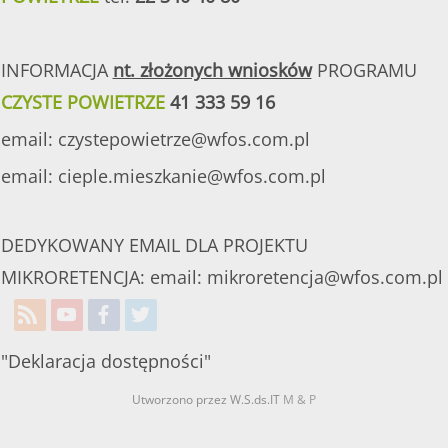
INFORMACJA
nt. złożonych wniosków
PROGRAMU
CZYSTE POWIETRZE
41 333 59 16
email:
czystepowietrze@wfos.com.pl
email:
cieple.mieszkanie@wfos.com.pl
DEDYKOWANY EMAIL DLA PROJEKTU
MIKRORETENCJA: email:
mikroretencja@wfos.com.pl
"Deklaracja dostępności"
Utworzono przez W.S.ds.IT
M & P