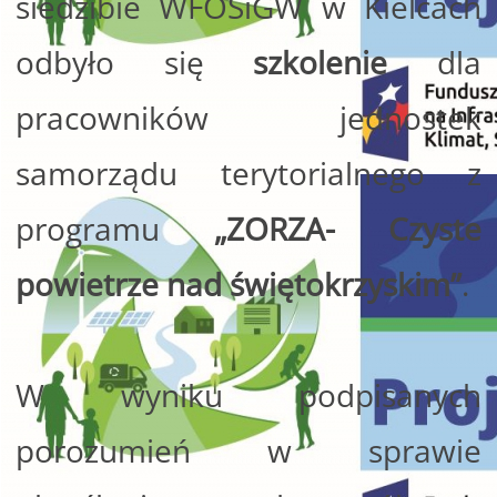
siedzibie WFOŚiGW w Kielcach
odbyło się
szkolenie
dla
pracowników jednostek
samorządu terytorialnego z
programu
„ZORZA- Czyste
powietrze nad świętokrzyskim”
.
W wyniku podpisanych
porozumień w sprawie