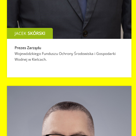
JACEK
SKÓRSKI
Prezes Zarządu
Wojewódzkiego Funduszu Ochrony Środowiska i Gospodarki
Wodnej w Kielcach.
PRZEDSIĘBIORCY