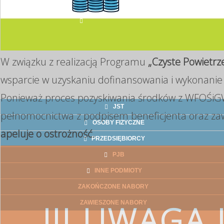
AKTUALNE NABORY
W związku z realizacją Programu
„Czyste Powietrz
wsparcie w uzyskaniu dofinansowania i wykonanie 
Ponieważ proces pozyskiwania środków z WFOŚiGW
JST
pełnomocnictwa z podpisem beneficjenta oraz za
OSOBY FIZYCZNE
apeluje o ostrożność.
PRZEDSIĘBIORCY
PJB
INNE PODMIOTY
ZAKOŃCZONE NABORY
!!! UWAGA !
ZAWIESZONE NABORY