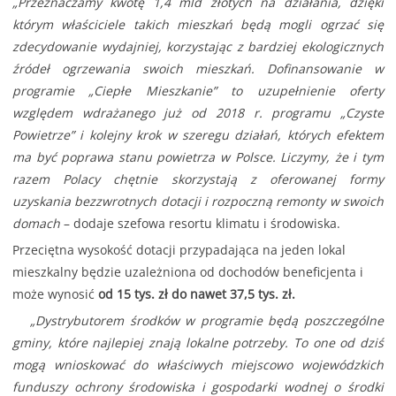
„Przeznaczamy kwotę 1,4 mld złotych na działania, dzięki
którym właściciele takich mieszkań będą mogli ogrzać się
zdecydowanie wydajniej, korzystając z bardziej ekologicznych
źródeł ogrzewania swoich mieszkań. Dofinansowanie w
programie „Ciepłe Mieszkanie” to uzupełnienie oferty
względem wdrażanego już od 2018 r. programu „Czyste
Powietrze” i kolejny krok w szeregu działań, których efektem
ma być poprawa stanu powietrza w Polsce. Liczymy, że i tym
razem Polacy chętnie skorzystają z oferowanej formy
uzyskania bezzwrotnych dotacji i rozpoczną remonty w swoich
domach
– dodaje szefowa resortu klimatu i środowiska.
Przeciętna wysokość dotacji przypadająca na jeden lokal
mieszkalny będzie uzależniona od dochodów beneficjenta i
może wynosić
od 15 tys. zł do nawet 37,5 tys. zł.
„Dystrybutorem środków w programie będą poszczególne
gminy, które najlepiej znają lokalne potrzeby. To one od dziś
mogą wnioskować do właściwych miejscowo wojewódzkich
funduszy ochrony środowiska i gospodarki wodnej o środki