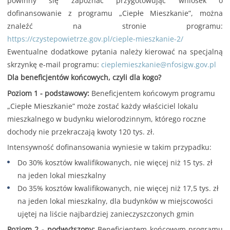
powinny się zapoznać przygotowując wniosek o
dofinansowanie z programu „Ciepłe Mieszkanie”, można
znaleźć na stronie programu:
https://czystepowietrze.gov.pl/cieple-mieszkanie-2/
Ewentualne dodatkowe pytania należy kierować na specjalną
skrzynkę e-mail programu:
cieplemieszkanie@nfosigw.gov.pl
Dla beneficjentów końcowych, czyli dla kogo?
Poziom 1 - podstawowy:
Beneficjentem końcowym programu
„Ciepłe Mieszkanie” może zostać każdy właściciel lokalu
mieszkalnego w budynku wielorodzinnym, którego roczne
dochody nie przekraczają kwoty 120 tys. zł.
Intensywność dofinansowania wyniesie w takim przypadku:
Do 30% kosztów kwalifikowanych, nie więcej niż 15 tys. zł
na jeden lokal mieszkalny
Do 35% kosztów kwalifikowanych, nie więcej niż 17,5 tys. zł
na jeden lokal mieszkalny, dla budynków w miejscowości
ujętej na liście najbardziej zanieczyszczonych gmin
Poziom 2 - podwyższony:
Beneficjentem końcowym programu