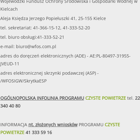
Wojewódzki Fundusz Ochrony Środowiska i Gospodarki Wodnej w
Kielcach
Aleja Księdza Jerzego Popiełuszki 41, 25-155 Kielce
tel. sekretariat: 41-366-15-12, 41-333-52-20
tel. biuro obsługi:41-333-52-21
e-mail:
biuro@wfos.com.pl
adres do doręczeń elektronicznych (ADE) - AE:PL-80497-31955-
JVEUD-11
adres elektronicznej skrzynki podawczej (ASP) -
/WFOSIGW/SkrytkaESP
OGÓLNOPOLSKA INFOLINIA PROGRAMU
CZYSTE POWIETRZE
tel.
22
340 40 80
INFORMACJA
nt. złożonych wniosków
PROGRAMU
CZYSTE
POWIETRZE
41 333 59 16