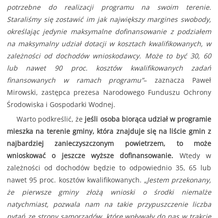
potrzebne do realizacji programu na swoim terenie.
Staraliśmy się zostawić im jak największy margines swobody,
określając jedynie maksymalne dofinansowanie z podziałem
na maksymalny udział dotacji w kosztach kwalifikowanych, w
zależności od dochodów wnioskodawcy. Może to być 30, 60
lub nawet 90 proc. kosztów kwalifikowanych zadań
finansowanych w ramach programu”
– zaznacza Paweł
Mirowski, zastępca prezesa Narodowego Funduszu Ochrony
Środowiska i Gospodarki Wodnej.
Warto podkreślić, że
jeśli osoba biorąca udział w programie
mieszka na terenie gminy, która znajduje się na liście gmin z
najbardziej zanieczyszczonym powietrzem, to może
wnioskować o jeszcze wyższe dofinansowanie.
Wtedy w
zależności od dochodów będzie to odpowiednio 35, 65 lub
nawet 95 proc. kosztów kwalifikowanych.
„Jestem przekonany,
że pierwsze gminy złożą wnioski o środki niemalże
natychmiast, pozwala nam na takie przypuszczenie liczba
pytań ze strony samorządów, które wpływały do nas w trakcie