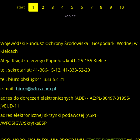
start
1
2
3
4
5
6
7
8
9
10
koniec
Wojewódzki Fundusz Ochrony Środowiska i Gospodarki Wodnej w
Kielcach
Aleja Księdza Jerzego Popiełuszki 41, 25-155 Kielce
tel. sekretariat: 41-366-15-12, 41-333-52-20
tel. biuro obsługi:41-333-52-21
e-mail:
biuro@wfos.com.pl
adres do doręczeń elektronicznych (ADE) - AE:PL-80497-31955-
JVEUD-11
adres elektronicznej skrzynki podawczej (ASP) -
/WFOSIGW/SkrytkaESP