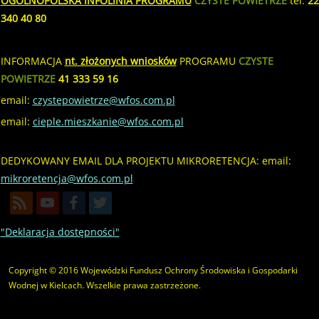
OGÓLNOPOLSKA INFOLINIA PROGRAMU
CZYSTE POWIETRZE
tel.
22
340 40 80
INFORMACJA
nt. złożonych wniosków
PROGRAMU
CZYSTE
POWIETRZE
41 333 59 16
email:
czystepowietrze@wfos.com.pl
email:
cieple.mieszkanie@wfos.com.pl
DEDYKOWANY EMAIL DLA PROJEKTU MIKRORETENCJA: email:
mikroretencja@wfos.com.pl
"Deklaracja dostępności"
Copyright © 2016 Wojewódzki Fundusz Ochrony Środowiska i Gospodarki
Wodnej w Kielcach. Wszelkie prawa zastrzeżone.