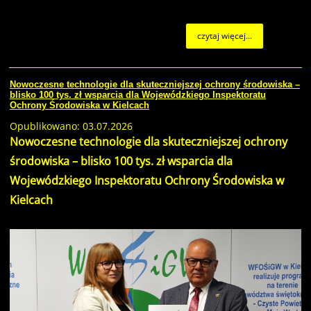
czytaj więcej...
Nowoczesne technologie dla skuteczniejszej ochrony środowiska –
blisko 100 tys. zł wsparcia dla Wojewódzkiego Inspektoratu
Ochrony Środowiska w Kielcach
Opublikowano: 03.07.2026
Nowoczesne technologie dla skuteczniejszej ochrony
środowiska – blisko 100 tys. zł wsparcia dla
Wojewódzkiego Inspektoratu Ochrony Środowiska w
Kielcach