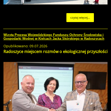
czytaj więcej...
Wizyta Prezesa Wojewódzkiego Funduszu Ochrony Środowiska i
Gospodarki Wodnej w Kielcach Jacka Skórskiego w Radoszycach
Opublikowano: 09.07.2026
Radoszyce miejscem rozmów o ekologicznej przyszłości