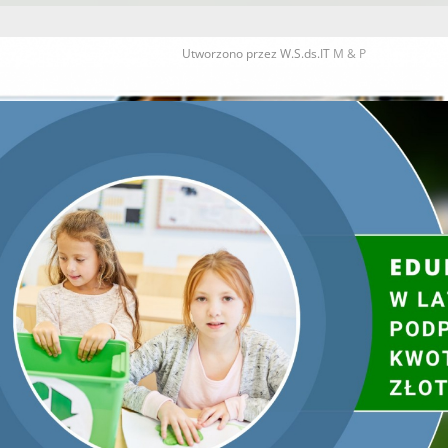
Utworzono przez W.S.ds.IT
M & P