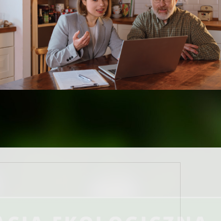
a Klimatu i Środowiska oraz NFOŚiGW nad wypłatą
ności w ramach programu
Czyste Powietrze
.
Może to
nta Beneficjentów oraz Wykonawców