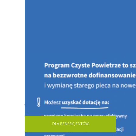
Jesteś tutaj:
STRONA GŁÓWNA
AKTUALNOŚCI
Waż
DLA
BENEFICJENTÓW