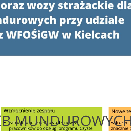
UŻB MUNDUROWYC