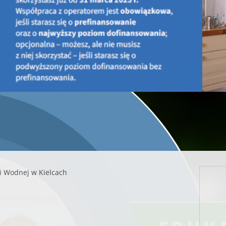
Uprzejmie informujemy o trwających pracach Ministerstw
kolejnych transz środków do WFOŚiGW na realizację płat
powodować chwilowe przerwy w przekazywaniu środków na ko
ipca
i Wodnej w Kielcach