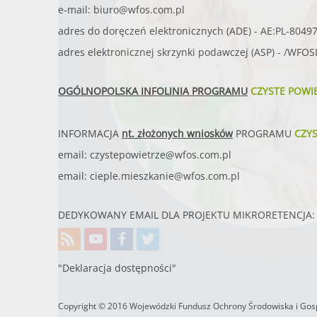
e-mail:
biuro@wfos.com.pl
adres do doręczeń elektronicznych (ADE) - AE:PL-8049
adres elektronicznej skrzynki podawczej (ASP) - /WFO
OGÓLNOPOLSKA INFOLINIA PROGRAMU
CZYSTE POWI
INFORMACJA
nt. złożonych wniosków
PROGRAMU
CZY
email:
czystepowietrze@wfos.com.pl
email:
cieple.mieszkanie@wfos.com.pl
DEDYKOWANY EMAIL DLA PROJEKTU MIKRORETENCJA: 
"Deklaracja dostępności"
Copyright © 2016 Wojewódzki Fundusz Ochrony Środowiska i Gosp