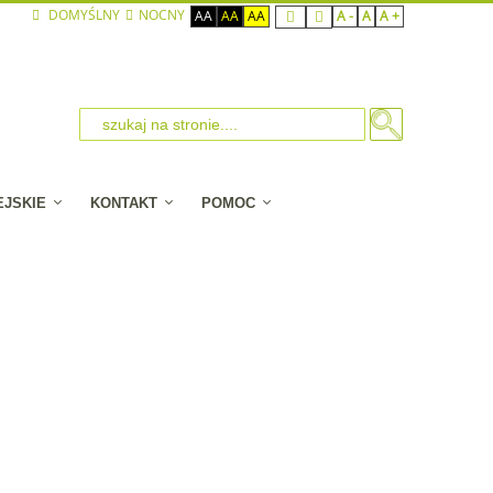
DOMYŚLNY
NOCNY
AA
AA
AA
A -
A
A +
EJSKIE
KONTAKT
POMOC