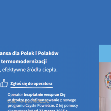
ny komunikat!
Ważny komunikat!
Opublikowano: 08.02.2024
Szanowni Państwo,