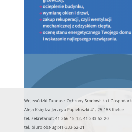
PROGRAM CZYSTE POWIETRZE
INFORMACJE OGÓLNE O PROGRAMIE
PORTAL BENEFICJENTA
KONTAKT
DOKUMENTY DO ZAPOZNANIA
LISTA URZĄDZEŃ GRZEWCZYCH
Nowy nabór Programu Czyste Powietrze - od 20 l
2026 r.
PROGRAM MOJA WODA
KONKURSY
AKTUALNOŚCI - Doradcy Energetyczni
Wojewódzki Fundusz Ochrony Środowiska i Gospodark
Aleja Księdza Jerzego Popiełuszki 41, 25-155 Kielce
tel. sekretariat: 41-366-15-12, 41-333-52-20
tel. biuro obsługi:41-333-52-21