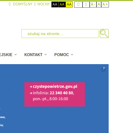
DOMYŚLNY
NOCNY
AA
AA
AA
A -
A
A +
EJSKIE
KONTAKT
POMOC