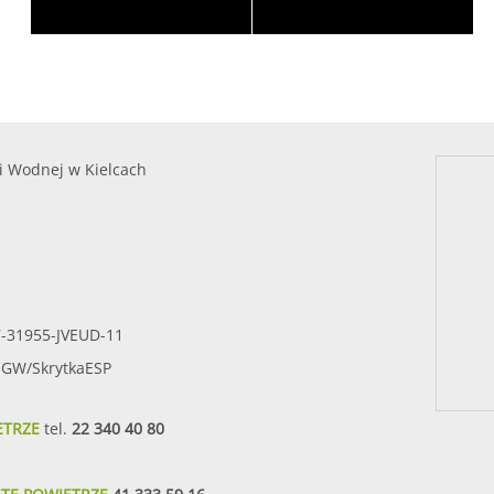
i Wodnej w Kielcach
7-31955-JVEUD-11
SIGW/SkrytkaESP
ETRZE
tel.
22 340 40 80