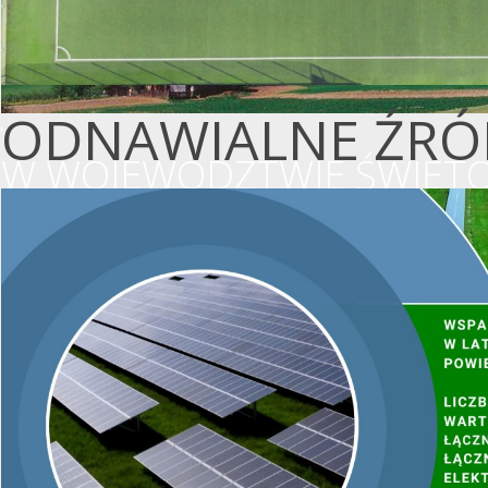
ODNAWIALNE ŹRÓD
W WOJEWÓDZTWIE ŚWIĘTO
WSPIERAMY OCHR