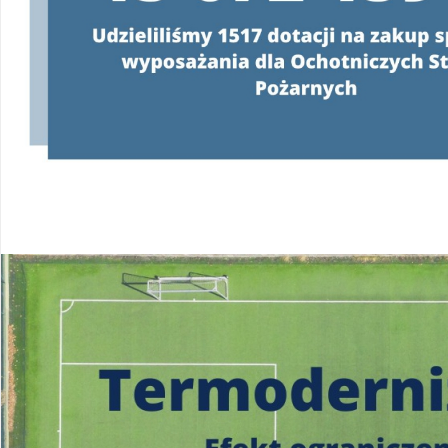
Konsultanci obsługujący infolinię, będą
o programie oraz wyjaśniać jeg
od poniedziałku do pią
w godzinach
od 8:00 do 
22 340 40 80