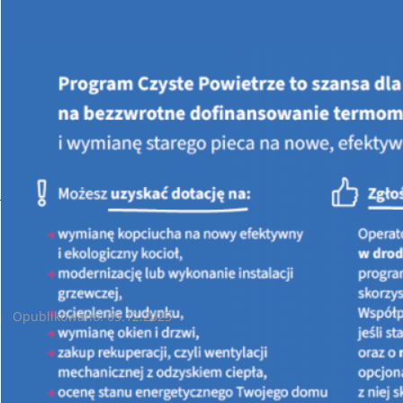
Jesteś tutaj:
STRONA GŁÓWNA
AKTUALNOŚCI
Czyste Powietrze sprzed reformy: przedłużenia realizacji
przedsięwzięć będą rozpatrywane indywidualnie
Czyste Powietrze sprzed reformy: przedłużenia realizacji
przedsięwzięć będą rozpatrywane indywidualnie
Opublikowano: 05.12.2025
Czyste Powietrze sprzed reformy: przedłużenia realizacji
przedsięwzięć będą rozpatrywane indywidualnie