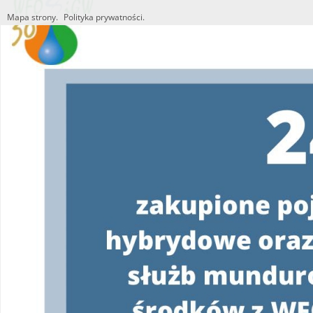
Mapa strony.
Polityka prywatności.
Utworzono przez W.S.ds.IT
M & P