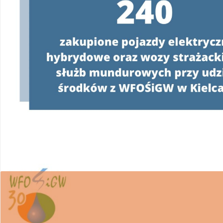
W związku z realizacją Programu
„Czyste Powie
wsparcie w uzyskaniu dofinansowania i wykona
Ponieważ proces pozyskiwania środków z WFOŚ
posiadania pełnomocnictwa z podpisem benefi
WFOŚiGW w Kielcach apeluje o ostrożność.