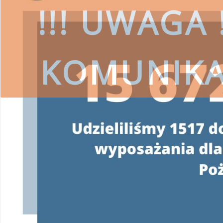
!!! UWAGA !
KOMUNIK
czytaj więcej
SKORZYSTAJ
Wojewódzki Fundusz Ochrony Środ
przestrzeg