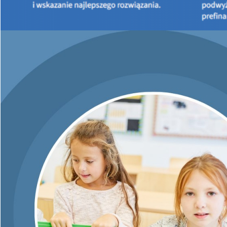
Beneficjenci programu Czyste
Powietrze, którzy od 22
kwietnia do 28 listopada 2024
r. składali wnioski o
dofinansowanie w ramach
finansowania z FEnIKS, w
przypadku braku możliwości częściowej lub całościowej
realizacji przedsięwzięcia zgodnie z umową o dofinansowanie,
mogą ubiegać się o przedłużenie terminu realizacji.
WFOŚiGW rozpatrzy każdą taką sprawę indywidualnie, z
możliwością wprowadzania zmian do umowy – zarówno w
zakresie terminów, jak i częściowego wykonania prac. Decyzje
podejmowane są po analizie zgodności z celami programu i
dopuszczalnymi terminami finansowania.
W sytuacjach, w których – po przeprowadzonej ocenie – nie
ma możliwości dalszego utrzymania umowy lub spełnienia jej
celów, WFOŚiGW może podjąć decyzję o jej wypowiedzeniu i