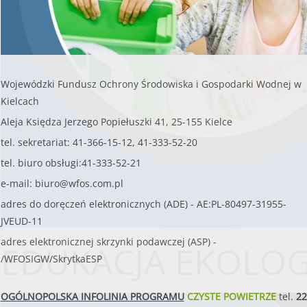
wezwaniu do zwrotu otrzymanych środków.
Wojewódzki Fundusz Ochrony Środowiska i Gospodarki Wodnej w
Kielcach
Aleja Księdza Jerzego Popiełuszki 41, 25-155 Kielce
tel. sekretariat: 41-366-15-12, 41-333-52-20
tel. biuro obsługi:41-333-52-21
e-mail:
biuro@wfos.com.pl
adres do doręczeń elektronicznych (ADE) - AE:PL-80497-31955-
JVEUD-11
adres elektronicznej skrzynki podawczej (ASP) -
EDUKACJA EKOLO
/WFOSIGW/SkrytkaESP
OGÓLNOPOLSKA INFOLINIA PROGRAMU
CZYSTE POWIETRZE
tel.
22