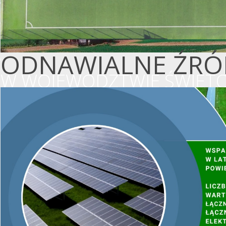
ODNAWIALNE ŹRÓD
W WOJEWÓDZTWIE ŚWIĘTO
WSPIERAMY OCHR