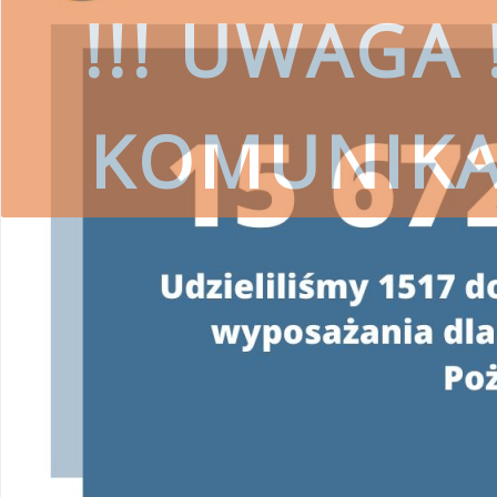
!!! UWAGA !
KOMUNIK
czytaj więcej
SKORZYSTAJ
Wojewódzki Fundusz Ochrony Środ
przestrzeg