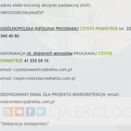
adres elektronicznej skrzynki podawczej (ASP) -
/WFOSIGW/SkrytkaESP
OGÓLNOPOLSKA INFOLINIA PROGRAMU
CZYSTE POWIETRZE
tel.
22
340 40 80
INFORMACJA
nt. złożonych wniosków
PROGRAMU
CZYSTE
POWIETRZE
41 333 59 16
email:
czystepowietrze@wfos.com.pl
email:
cieple.mieszkanie@wfos.com.pl
DEDYKOWANY EMAIL DLA PROJEKTU MIKRORETENCJA: email:
mikroretencja@wfos.com.pl
EDUKACJA EKOLO
"Deklaracja dostępności"