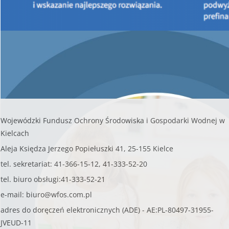
oczyszczalni ścieków"
- Edycja 2018 (III) (Działanie zgodne z
pkt. B.1.6 Listy przedsięwzięć priorytetowych.
-
oryginał ogłoszenia
Wojewódzki Fundusz Ochrony Środowiska i Gospodarki Wodnej w
Kielcach
Aleja Księdza Jerzego Popiełuszki 41, 25-155 Kielce
tel. sekretariat: 41-366-15-12, 41-333-52-20
tel. biuro obsługi:41-333-52-21
e-mail:
biuro@wfos.com.pl
adres do doręczeń elektronicznych (ADE) - AE:PL-80497-31955-
JVEUD-11