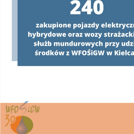
W związku z realizacją Programu
„Czyste Powie
wsparcie w uzyskaniu dofinansowania i wykona
Ponieważ proces pozyskiwania środków z WFOŚ
posiadania pełnomocnictwa z podpisem benefi
WFOŚiGW w Kielcach apeluje o ostrożność.