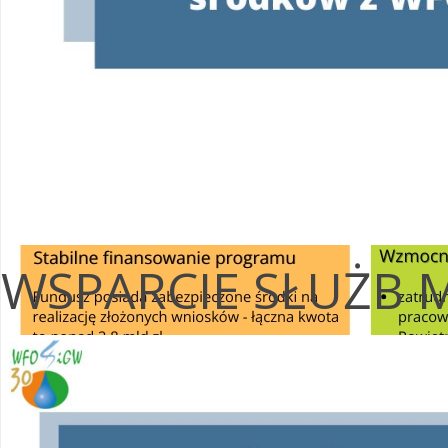
WSPARCIE SŁUŻB