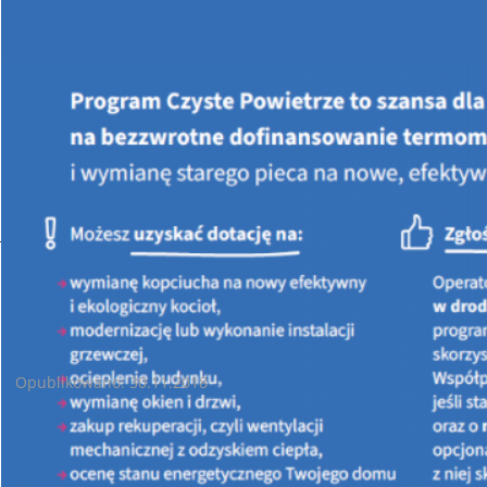
Jesteś tutaj:
STRONA GŁÓWNA
AKTUALNOŚCI
Zakończenie naboru wniosków - przydomowe oczyszczalnie
ścieków.
Zakończenie naboru wniosków - przydomowe oczyszczalnie
ścieków.
Opublikowano: 30.11.2018
Zarząd WFOŚiGW w Kielcach informauje że na posiedzeniu w
dniu 30 listopada 2018 r. podjął decyzję
o zakończeniu z
dniem 30 listopada 2018 r. naboru wniosków
w ramach
programu
"Dofinansowanie zakupu i montażu przydomowych