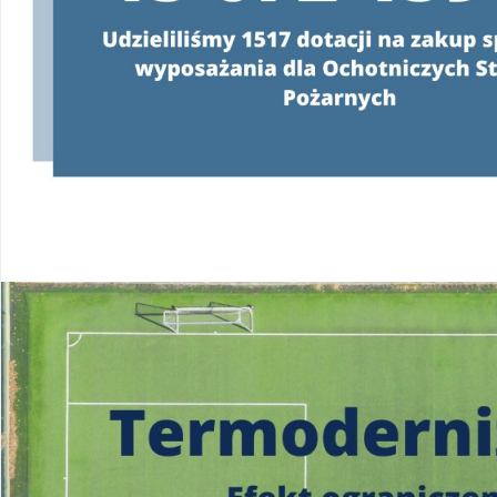
Konsultanci obsługujący infolinię, będą
o programie oraz wyjaśniać jeg
od poniedziałku do pią
w godzinach
od 8:00 do 
22 340 40 80