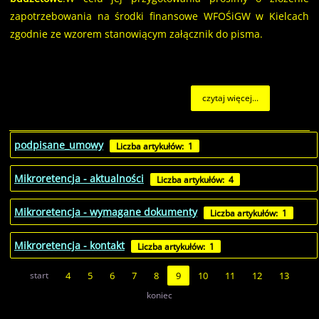
zapotrzebowania na środki finansowe WFOŚiGW w Kielcach
zgodnie ze wzorem stanowiącym załącznik do pisma.
czytaj więcej...
podpisane_umowy
Liczba artykułów: 1
Mikroretencja - aktualności
Liczba artykułów: 4
Mikroretencja - wymagane dokumenty
Liczba artykułów: 1
Mikroretencja - kontakt
Liczba artykułów: 1
start
4
5
6
7
8
9
10
11
12
13
koniec