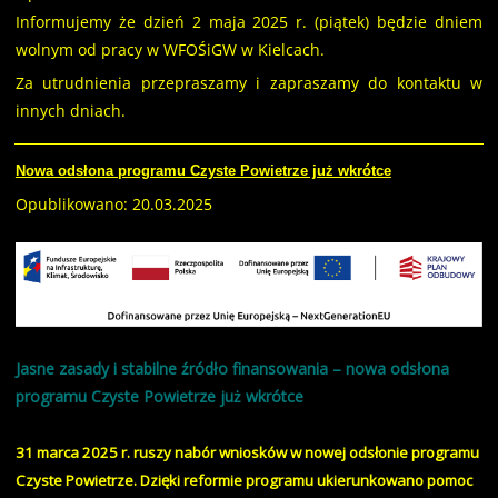
Informujemy że dzień 2 maja 2025 r. (piątek) będzie dniem
wolnym od pracy w WFOŚiGW w Kielcach.
Za utrudnienia przepraszamy i zapraszamy do kontaktu w
innych dniach.
Nowa odsłona programu Czyste Powietrze już wkrótce
Opublikowano: 20.03.2025
Jasne zasady i stabilne źródło finansowania – nowa odsłona
programu Czyste Powietrze już wkrótce
31 marca 2025 r. ruszy nabór wniosków w nowej odsłonie programu
Czyste Powietrze. Dzięki reformie programu ukierunkowano pomoc