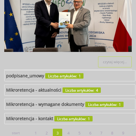
czytaj więcej...
podpisane_umowy
Liczba artykułów: 1
Mikroretencja - aktualności
Liczba artykułów: 4
Mikroretencja - wymagane dokumenty
Liczba artykułów: 1
Mikroretencja - kontakt
Liczba artykułów: 1
start
1
2
3
4
5
6
7
8
9