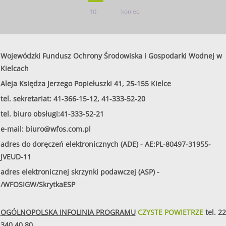
10
koniec
Wojewódzki Fundusz Ochrony Środowiska i Gospodarki Wodnej w
Kielcach
Aleja Księdza Jerzego Popiełuszki 41, 25-155 Kielce
tel. sekretariat: 41-366-15-12, 41-333-52-20
tel. biuro obsługi:41-333-52-21
e-mail:
biuro@wfos.com.pl
adres do doręczeń elektronicznych (ADE) - AE:PL-80497-31955-
JVEUD-11
adres elektronicznej skrzynki podawczej (ASP) -
/WFOSIGW/SkrytkaESP
OGÓLNOPOLSKA INFOLINIA PROGRAMU
CZYSTE POWIETRZE
tel.
22
340 40 80