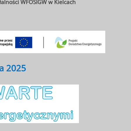
ałalności WFOŚIGW w Kielcach
a 2025