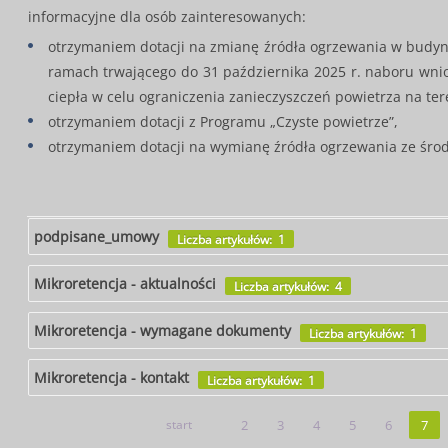
informacyjne dla osób zainteresowanych:
otrzymaniem dotacji na zmianę źródła ogrzewania w budynk
ramach trwającego do 31 października 2025 r. naboru wnio
ciepła w celu ograniczenia zanieczyszczeń powietrza na ter
otrzymaniem dotacji z Programu „Czyste powietrze”,
otrzymaniem dotacji na wymianę źródła ogrzewania ze śro
podpisane_umowy
Liczba artykułów: 1
Mikroretencja - aktualności
Liczba artykułów: 4
Mikroretencja - wymagane dokumenty
Liczba artykułów: 1
Mikroretencja - kontakt
Liczba artykułów: 1
start
2
3
4
5
6
7