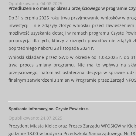
Opublikowano: 04.08.2025
Przedłużenie o miesiąc okresu przejściowego w programie Czy
Do 31 sierpnia 2025 roku trwa przyjmowanie wniosków w progr
inwestycji i nie zdążyły złożyć wniosku przed zawieszenie
możliwość uzyskania dotacji w ramach programu Czyste Powiet
propozycja dla tych, którzy z różnych powodów nie zdążyli 
poprzedniego naboru 28 listopada 2024 r.
Wnioski składane przez GWD w okresie od 1.08.2025 r. do 3
trwa proces zmiany programu. Nie ma to wpływu na skł
przejściowego, natomiast ostateczna decyzja w sprawie udz
finalnym zatwierdzeniu zmian w Programie przez Zarząd NFO
Spotkanie infromacyjne. Czyste Powietrze.
Opublikowano: 24.07.2025
Prezydent Miasta Kielce oraz Prezes Zarządu WFOŚiGW w Kielca
godzinie 18.00 w budynku Przedszkola Samorządowego Nr 18 p