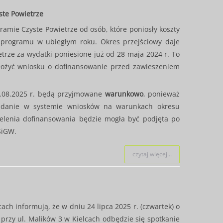
ste Powietrze
amie Czyste Powietrze od osób, które poniosły koszty
m programu w ubiegłym roku. Okres przejściowy daje
rze za wydatki poniesione już od 28 maja 2024 r. To
złożyć wniosku o dofinansowanie przed zawieszeniem
1.08.2025 r. będą przyjmowane
warunkowo
, ponieważ
adanie w systemie wniosków na warunkach okresu
ielenia dofinansowania będzie mogła być podjęta po
ŚiGW.
czytaj więcej...
ch informują, że w dniu 24 lipca 2025 r. (czwartek) o
rzy ul. Malików 3 w Kielcach odbędzie się spotkanie