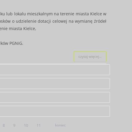
u lub lokalu mieszkalnym na terenie miasta Kielce w
sków o udzielenie dotacji celowej na wymianę źródeł
enie miasta Kielce,
dków PGNiG.
czytaj więcej...
8
9
10
11
koniec