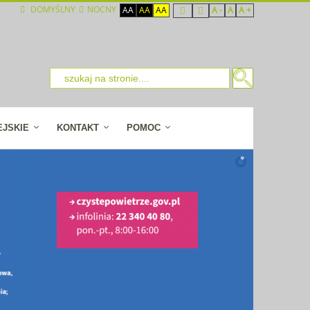
DOMYŚLNY
NOCNY
AA
AA
AA
A -
A
A +
EJSKIE
KONTAKT
POMOC