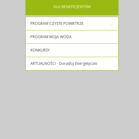
DLA
BENEFICJENTÓW
PROGRAM CZYSTE POWIETRZE
PROGRAM MOJA WODA
KONKURSY
AKTUALNOŚCI - Doradcy Energetyczni