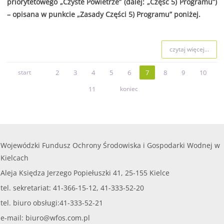
priorytetowego „Czyste Powietrze” (dalej: „Część 5) Programu”)
– opisana w punkcie „Zasady Części 5) Programu” poniżej.
czytaj więcej...
start
2
3
4
5
6
7
8
9
10
11
koniec
Wojewódzki Fundusz Ochrony Środowiska i Gospodarki Wodnej w
Kielcach
Aleja Księdza Jerzego Popiełuszki 41, 25-155 Kielce
tel. sekretariat: 41-366-15-12, 41-333-52-20
tel. biuro obsługi:41-333-52-21
e-mail:
biuro@wfos.com.pl