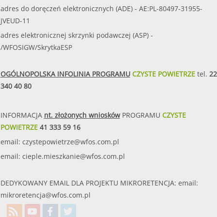
adres do doręczeń elektronicznych (ADE) - AE:PL-80497-31955-
JVEUD-11
adres elektronicznej skrzynki podawczej (ASP) -
/WFOSIGW/SkrytkaESP
OGÓLNOPOLSKA INFOLINIA PROGRAMU
CZYSTE POWIETRZE
tel.
22
340 40 80
INFORMACJA
nt. złożonych wniosków
PROGRAMU
CZYSTE
POWIETRZE
41 333 59 16
email:
czystepowietrze@wfos.com.pl
email:
cieple.mieszkanie@wfos.com.pl
DEDYKOWANY EMAIL DLA PROJEKTU MIKRORETENCJA: email:
mikroretencja@wfos.com.pl