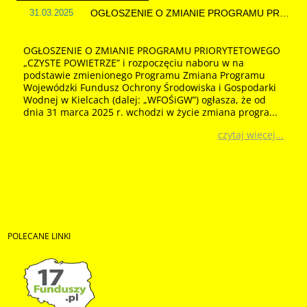
31.03.2025
OGŁOSZENIE O ZMIANIE PROGRAMU PRIORYTETOWEGO „CZYSTE POWIETRZE” i rozpoczęciu naboru w na podstawie zmienionego Programu
OGŁOSZENIE O ZMIANIE PROGRAMU PRIORYTETOWEGO
„CZYSTE POWIETRZE” i rozpoczęciu naboru w na
podstawie zmienionego Programu Zmiana Programu
Wojewódzki Fundusz Ochrony Środowiska i Gospodarki
Wodnej w Kielcach (dalej: „WFOŚiGW”) ogłasza, że od
dnia 31 marca 2025 r. wchodzi w życie zmiana progra...
czytaj więcej...
25.01.2017
--PROGRAM ZAKOŃCZONY-- Pracownia edukacji ekologiczno-przyrodniczej w szkole podstawowej.
Program dla gmin województwa świętokrzyskiego
pn.Pracownia edukacji ekologiczno - przyrodniczej w
szkole podstawowej. Organizator Programu: Wojewódzki
Fundusz Ochrony Środowiska i Gospodarki Wodnej w
POLECANE
LINKI
Kielcach. 1. Oryginał dokumentu - uchwała ...
czytaj więcej...
29.02.2024
Nabór nr 5 wniosków w ramach „Programu Regionalnego Wsparcia Edukacji Ekologicznej – CZĘŚĆ I”. na terenie województwa świętokrzysk...