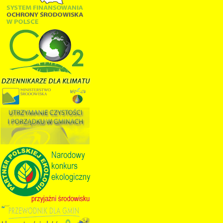
Wojewódzki Fundusz Ochrony Środowiska i Gospodarki
Wodnej w Kielcach ogłasza nabór wniosków w trybie
konkursowym na 2024-2025 z dziedziny INNE DZIAŁANIA
EDUKACJA EKOLOGICZNA na dofinansowanie
zdań/projektów realizowanych na terenie województwa
święto...
czytaj więcej...
16.03.2018
Pragram "ŚWIT" Ograniczenie emisji zanieczyszczeń do powietrza poprzez wzrost efektywności energetycznej w tym modernizację źródeł...
Forma naboru – nabór ciągły rozpoczyna się w dniu 16
marca 2018 r. i trwał będzie do wyczerpania środków
finansowych lub do decyzji Zarządu Wojewódzkiego
Funduszu o zawieszeniu lub zakończeniu naboru,
jednak nie później niż do dnia 15 październ...
czytaj więcej...
30.03.2018
Program "Dofinansowanie zakupu i montażu przydomowych oczyszczalni ścieków" -Edycja 2018