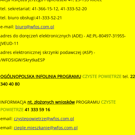
źródeł energii, termomodernizację budynków" - Edycja II
ze środków Wojewódzkiego Fundus...
tel. sekretariat: 41-366-15-12, 41-333-52-20
czytaj więcej...
tel. biuro obsługi:41-333-52-21
e-mail:
biuro@wfos.com.pl
14.02.2018
Program "ZORZA" Czyste powietrze nad Świętokrzyskim. Edycja 2018.
adres do doręczeń elektronicznych (ADE) - AE:PL-80497-31955-
JVEUD-11
Forma naboru – nabór ciągły rozpoczyna się w dniu
15.02.2018 r. i trwał będzie do wyczerpania środków
adres elektronicznej skrzynki podawczej (ASP) -
finansowych lub do decyzji Zarządu Wojewódzkiego
/WFOSIGW/SkrytkaESP
Funduszu o zawieszeniu lub zakończeniu naboru,
jednak nie później niż do dnia 15 październik...
czytaj więcej...
OGÓLNOPOLSKA INFOLINIA PROGRAMU
CZYSTE POWIETRZE
tel.
22
340 40 80
28.02.2018
Program pn. Pracownia edukacyjna w szkole podstawowej - Czyste powietrze, woda, gleba oraz odnawialne źródła energii.
INFORMACJA
nt. złożonych wniosków
PROGRAMU
CZYSTE
Forma naboru – nabór dwuetapowy: I etap rozpoczyna
się w dniu 1 marca 2018 r. i trwał będzie do 23 marca
POWIETRZE
41 333 59 16
2018 r. do godz. 15:30 - gminy przekazują listy
email:
czystepowietrze@wfos.com.pl
zainteresowanych wzięciem udziału w programie szkół
podstawowych; II etap rozpoczyna sie ...
email:
cieple.mieszkanie@wfos.com.pl
czytaj więcej...