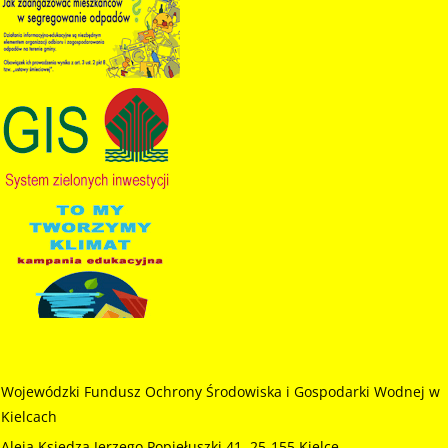
Forma naboru – nabór ciągły rozpoczyna się w dniu 30
marca 2018 r. i trwał będzie do wyczerpania środków
finansowych lub do decyzji Zarządu Wojewódzkiego
Funduszu o zakończeniu naboru. "Dofinansowanie
zakupu i montażu przydomowych o...
czytaj więcej...
28.02.2018
Program pn. "AURA" Ograniczenie emiscji zanieczyszczeń do powietrza poprzez modernizację indywidualnych kotłowni, zakup i montaż o...
Forma naboru – nabór ciągły rozpoczyna się w dniu 1
marca 2018 r. i trwał będzie do wyczerpania środków
finansowych lub do decyzji Zarządu Wojewódzkiego
Funduszu o zawieszeniu lub zakończeniu naboru,
jednak nie później niż do dnia 15 październi...
czytaj więcej...
05.01.2017
--PROGRAM ZAKOŃCZONY-- Ograniczenie emisji zanieczyszczeń do powietrza poprzez modern. indywidualnych kotłowni, zakup i montaż odn...
Wojewódzki Fundusz Ochrony Środowiska i Gospodarki Wodnej w
Program dla osób fizycznych "Ograniczenie emisji
zanieczyszczeń do powietrza poprzez modernizację
Kielcach
indywidualnych kotłowni, zakup i montaż odnawialnych
Aleja Księdza Jerzego Popiełuszki 41, 25-155 Kielce