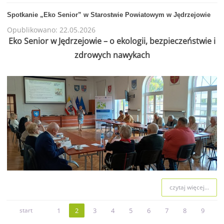
Spotkanie „Eko Senior” w Starostwie Powiatowym w Jędrzejowie
Opublikowano: 22.05.2026
Eko Senior w Jędrzejowie – o ekologii, bezpieczeństwie i
zdrowych nawykach
czytaj więcej...
start
1
2
3
4
5
6
7
8
9