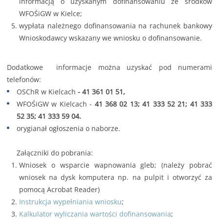
informacją o uzyskanym dofinansowaniu ze środków
WFOŚiGW w Kielce;
wypłata należnego dofinansowania na rachunek bankowy
Wnioskodawcy wskazany we wniosku o dofinansowanie.
Dodatkowe informacje można uzyskać pod numerami
telefonów:
OSChR w Kielcach
- 41 361 01 51,
WFOŚiGW w Kielcach -
41 368 02 13; 41 333 52 21; 41 333
52 35; 41 333 59 04.
orygianał ogłoszenia o naborze.
Załączniki do pobrania:
Wniosek o wsparcie wapnowania gleb; (należy pobrać
wniosek na dysk komputera np. na pulpit i otworzyć za
pomocą Acrobat Reader)
Instrukcja wypełniania wniosku
;
Kalkulator wyliczania wartości dofinansowania
;