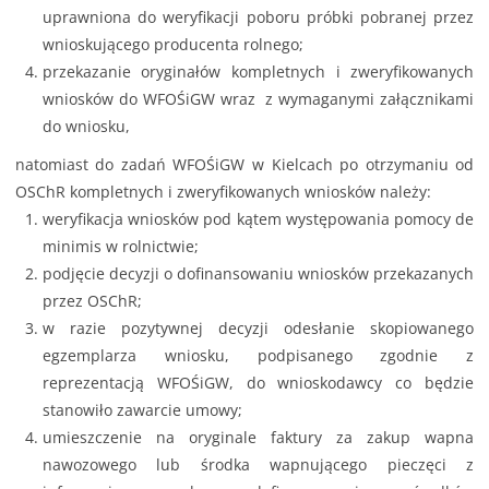
uprawniona do weryfikacji poboru próbki pobranej przez
wnioskującego producenta rolnego;
przekazanie oryginałów kompletnych i zweryfikowanych
wniosków do WFOŚiGW wraz z wymaganymi załącznikami
do wniosku,
natomiast do zadań WFOŚiGW w Kielcach po otrzymaniu od
OSChR kompletnych i zweryfikowanych wniosków należy:
weryfikacja wniosków pod kątem występowania pomocy de
minimis w rolnictwie;
podjęcie decyzji o dofinansowaniu wniosków przekazanych
przez OSChR;
w razie pozytywnej decyzji odesłanie skopiowanego
egzemplarza wniosku, podpisanego zgodnie z
reprezentacją WFOŚiGW, do wnioskodawcy co będzie
stanowiło zawarcie umowy;
umieszczenie na oryginale faktury za zakup wapna
nawozowego lub środka wapnującego pieczęci z