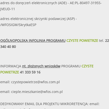
adres do doręczeń elektronicznych (ADE) - AE:PL-80497-31955-
JVEUD-11
adres elektronicznej skrzynki podawczej (ASP) -
/WFOSIGW/SkrytkaESP
OGÓLNOPOLSKA INFOLINIA PROGRAMU
CZYSTE POWIETRZE
tel.
22
340 40 80
INFORMACJA
nt. złożonych wniosków
PROGRAMU
CZYSTE
POWIETRZE
41 333 59 16
email:
czystepowietrze@wfos.com.pl
email:
cieple.mieszkanie@wfos.com.pl
DEDYKOWANY EMAIL DLA PROJEKTU MIKRORETENCJA: email: