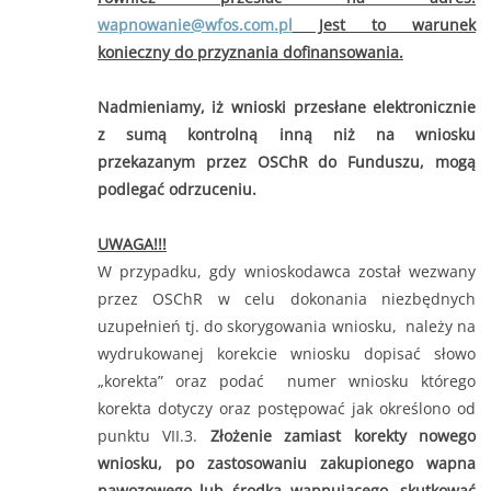
wapnowanie@wfos.com.pl
Jest to warunek
konieczny do przyznania dofinansowania.
Nadmieniamy, iż wnioski przesłane elektronicznie
z sumą kontrolną inną niż na wniosku
przekazanym przez OSChR do Funduszu, mogą
podlegać odrzuceniu.
UWAGA!!!
W przypadku, gdy wnioskodawca został wezwany
przez OSChR w celu dokonania niezbędnych
uzupełnień tj. do skorygowania wniosku, należy na
wydrukowanej korekcie wniosku dopisać słowo
„korekta” oraz podać numer wniosku którego
korekta dotyczy oraz postępować jak określono od
punktu VII.3.
Złożenie zamiast korekty nowego
wniosku, po zastosowaniu zakupionego wapna
nawozowego lub środka wapnującego, skutkować