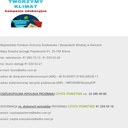
Wojewódzki Fundusz Ochrony Środowiska i Gospodarki Wodnej w Kielcach
Aleja Księdza Jerzego Popiełuszki 41, 25-155 Kielce
tel. sekretariat: 41-366-15-12, 41-333-52-20
tel. biuro obsługi:41-333-52-21
e-mail:
biuro@wfos.com.pl
adres do doręczeń elektronicznych (ADE) - AE:PL-80497-31955-JVEUD-11
adres elektronicznej skrzynki podawczej (ASP) - /WFOSIGW/SkrytkaESP
OGÓLNOPOLSKA INFOLINIA PROGRAMU
CZYSTE POWIETRZE
tel.
22 340 40 80
INFORMACJA
nt. złożonych wniosków
PROGRAMU
CZYSTE POWIETRZE
41 333 59 16
email:
czystepowietrze@wfos.com.pl
email:
cieple.mieszkanie@wfos.com.pl