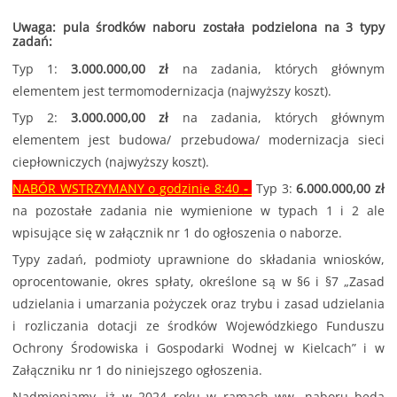
Uwaga: pula środków naboru została podzielona na 3 typy
zadań:
Typ 1:
3.000.000,00 zł
na zadania, których głównym
elementem jest termomodernizacja (najwyższy koszt).
Typ 2:
3.000.000,00 zł
na zadania, których głównym
elementem jest budowa/ przebudowa/ modernizacja sieci
ciepłowniczych (najwyższy koszt).
NABÓR WSTRZYMANY o godzinie 8:40
-
Typ 3:
6.000.000,00 zł
na pozostałe zadania nie wymienione w typach 1 i 2 ale
wpisujące się w załącznik nr 1 do ogłoszenia o naborze.
Typy zadań, podmioty uprawnione do składania wniosków,
oprocentowanie, okres spłaty, określone są w §6 i §7 „Zasad
udzielania i umarzania pożyczek oraz trybu i zasad udzielania
i rozliczania dotacji ze środków Wojewódzkiego Funduszu
Ochrony Środowiska i Gospodarki Wodnej w Kielcach” i w
Załączniku nr 1 do niniejszego ogłoszenia.
Nadmieniamy, iż w 2024 roku w ramach ww. naboru będą