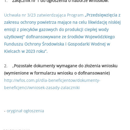
1.
Załącznik nr 1 do ogłoszenia o naborze wniosków:
Uchwała nr 3/23 zatwierdzająca Program
„Przedsięwzięcia z
zakresu ochrony powietrza mające na celu likwidację niskiej
emisji z piecyków gazowych do produkcji ciepłej wody
użytkowej” dofinansowywane ze środków Wojewódzkiego
Funduszu Ochrony Środowiska i Gospodarki Wodnej w
Kielcach w 2023 roku”.
2. „
Pozostałe dokumenty wymagane do złożenia wniosku
(wymienione w formularzu wniosku o dofinansowanie)
http://wfos.com.pl/dla-beneficjentow/dokumenty-
beneficjenci/wniosek-zasady-zalaczniki
-
oryginał ogłoszenia