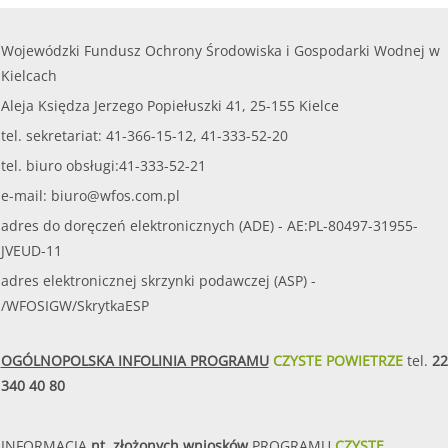
Wojewódzki Fundusz Ochrony Środowiska i Gospodarki Wodnej w
Kielcach
Aleja Księdza Jerzego Popiełuszki 41, 25-155 Kielce
tel. sekretariat: 41-366-15-12, 41-333-52-20
tel. biuro obsługi:41-333-52-21
e-mail:
biuro@wfos.com.pl
adres do doręczeń elektronicznych (ADE) - AE:PL-80497-31955-
JVEUD-11
adres elektronicznej skrzynki podawczej (ASP) -
/WFOSIGW/SkrytkaESP
OGÓLNOPOLSKA INFOLINIA PROGRAMU
CZYSTE POWIETRZE
tel.
22
340 40 80
INFORMACJA
nt. złożonych wniosków
PROGRAMU
CZYSTE