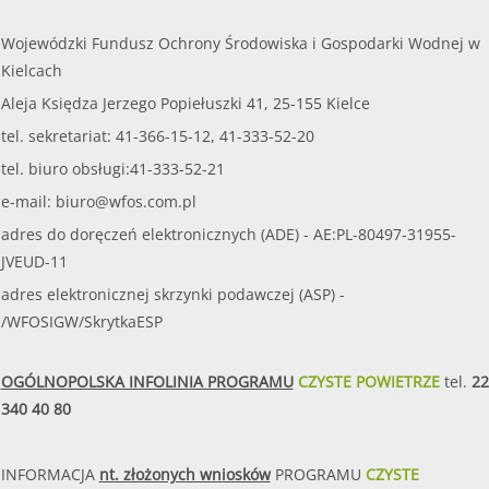
Wojewódzki Fundusz Ochrony Środowiska i Gospodarki Wodnej w
Kielcach
Aleja Księdza Jerzego Popiełuszki 41, 25-155 Kielce
tel. sekretariat: 41-366-15-12, 41-333-52-20
tel. biuro obsługi:41-333-52-21
e-mail:
biuro@wfos.com.pl
adres do doręczeń elektronicznych (ADE) - AE:PL-80497-31955-
JVEUD-11
adres elektronicznej skrzynki podawczej (ASP) -
/WFOSIGW/SkrytkaESP
OGÓLNOPOLSKA INFOLINIA PROGRAMU
CZYSTE POWIETRZE
tel.
22
340 40 80
INFORMACJA
nt. złożonych wniosków
PROGRAMU
CZYSTE