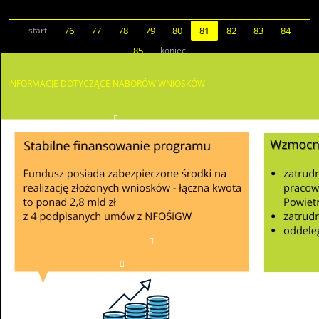
start
76
77
78
79
80
81
82
83
84
85
koniec
INFORMACJE
DOTYCZĄCE NABORÓW WNIOSKÓW
AKTUALNE NABORY
JST
OSOBY FIZYCZNE
PRZEDSIĘBIORCY
PJB