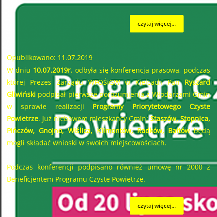
czytaj więcej...
Opublikowano: 11.07.2019
W dniu
10.07.2019r.
odbyła się konferencja prasowa, podczas
której Prezes Zarządu WFOŚiGW w Kielcach Pan
Ryszard
Gliwiński
podpisał pierwsze porozumienia z Włodarzami Gmin
w sprawie realizacji
Programy Priorytetowego Czyste
Powietrze
. Już niebawem mieszkańcy Gmin:
Staszów, Stopnica,
Pińczów, Gnojno, Wiślica, Klimontów, Radków, Bałtów
będą
mogli składać wnioski w swoich miejscowościach.
Podczas konferencji podpisano również umowę nr 2000 z
Beneficjentem Programu Czyste Powietrze.
czytaj więcej...