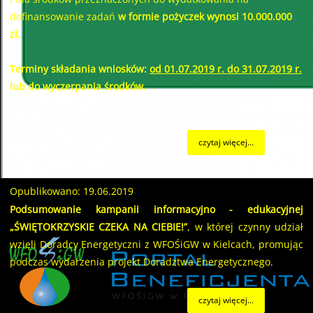
dofinansowanie zadań
w formie pożyczek wynosi 10.000.000
zł.
Terminy składania wniosków:
od 01.07.2019 r. do 31.07.2019 r.
lub do wyczerpania środków.
czytaj więcej...
Opublikowano: 19.06.2019
Podsumowanie kampanii informacyjno - edukacyjnej
„ŚWIĘTOKRZYSKIE CZEKA NA CIEBIE!”
, w której czynny udział
wzięli Doradcy Energetyczni z WFOŚiGW w Kielcach, promując
podczas wydarzenia projekt Doradztwa Energetycznego.
czytaj więcej...