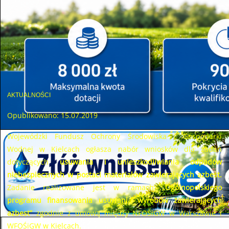
AKTUALNOŚCI
Opublikowano: 15.07.2019
Wojewódzki Fundusz Ochrony Środowiska i Gospodarki
Wodnej w Kielcach ogłasza nabór wniosków dla zadań
dotyczących
usuwania i unieszkodliwiania odpadów
niebezpiecznych w postaci materiałów zawierających azbest.
Zadanie realizowane jest w ramach
„Ogólnopolskiego
programu finansowania usuwania wyrobów zawierających
azbest”
zgodnie z umową między NFOŚiGW w Warszawie i
WFOŚiGW w Kielcach.