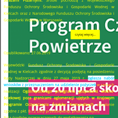
Strażami Pożarnymi.
Środki pochodzą z Wojewódzkiego
Funduszu Ochrony Środowiska i Gospodarki Wodnej w
Kielcach oraz z Narodowego Funduszu Ochrony Środowiska i
Gospodarki Wodnej w Warszawie.
czytaj więcej...
Opublikowano: 27.06.2019
Wojewódzki Fundusz Ochrony Środowiska i Gospodarki
Wodnej w Kielcach zgodnie z decyzją podjętą na posiedzeniu
Rady Nadzorczej w dniu 27 maja 2019 r.
ogłasza nabór
wniosków z przeznaczeniem na udzielenie pożyczek
w ramach
realizacji
Ogólnopolskiego praogramu gospodarki wodno-
ściekowej poza granicami aglomeracji ujętych w Krajowym
Programie Oczyszczania Ścieków Komunalnych
(działanie
zgodne z pkt. B.I.2 LIsty przedsięwzięć priorytetowych)
Pula środków przeznaczonych do wydatkowania na