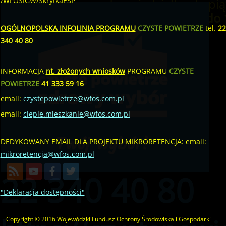
od poniedziałku do pią
/WFOSIGW/SkrytkaESP
w godzinach
od 8:00 do 
OGÓLNOPOLSKA INFOLINIA PROGRAMU
CZYSTE POWIETRZE
tel.
22
340 40 80
INFORMACJA
nt. złożonych wniosków
PROGRAMU
CZYSTE
POWIETRZE
41 333 59 16
email:
czystepowietrze@wfos.com.pl
email:
cieple.mieszkanie@wfos.com.pl
DEDYKOWANY EMAIL DLA PROJEKTU MIKRORETENCJA: email:
mikroretencja@wfos.com.pl
22 340 40 80
"Deklaracja dostępności"
Copyright © 2016 Wojewódzki Fundusz Ochrony Środowiska i Gospodarki