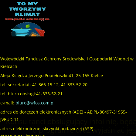
Wojewódzki Fundusz Ochrony Środowiska i Gospodarki Wodnej w
Kielcach
Aleja Księdza Jerzego Popiełuszki 41, 25-155 Kielce
tel. sekretariat: 41-366-15-12, 41-333-52-20
tel. biuro obsługi:41-333-52-21
e-mail:
biuro@wfos.com.pl
adres do doręczeń elektronicznych (ADE) - AE:PL-80497-31955-
Konsultanci obsługujący infolinię, będą
JVEUD-11
o programie oraz wyjaśniać jeg
adres elektronicznej skrzynki podawczej (ASP) -