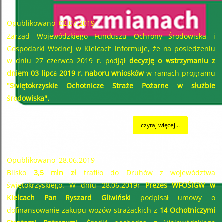
Opublikowano: 02.07.2019
Zarząd Wojewódzkiego Funduszu Ochrony Środowiska i
Gospodarki Wodnej w Kielcach informuje, że na posiedzeniu
w dniu 27 czerwca 2019 r. podjął
decyzję o wstrzymaniu z
dniem 03 lipca 2019 r. naboru wniosków
w ramach programu
"Swiętokrzyskie Ochotnicze Straże Pożarne w służbie
środowiska".
czytaj więcej...
Opublikowano: 28.06.2019
Blisko
3,5 mln zł
trafiło do Druhów z województwa
świętokrzyskiego. W dniu 28.06.2019r
Prezes WFOŚiGW w
Kielcach Pan Ryszard Gliwiński
podpisał umowy o
dofinansowanie zakupu wozów strażackich z
14 Ochotniczymi