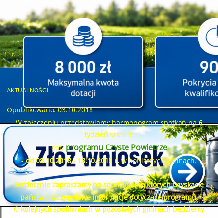
AKTUALNOŚCI
Opublikowano: 03.10.2018
W załączeniu przedstawiamy harmonogram spotkań na
6
tydzień
szkoleń
programu Czyste Powietrze
dot.
-
od 08.10.2018 - 13.10.2018 r.
w poniższych gminach.
Serdecznie zapraszamy na spotkania na których uzyskacie
państwo szczegółowe informacje dotyczące programu.
O kolejnych spotkaniach w pozostałych gminach będziemy