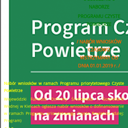
NABORZE
PROGRAMU CZYSTE
POWIETRZE
/ NABÓR WNIOSKÓW
CZASOWO
WSTRZYMANY OD
DNIA 01.01.2019 r. /
Nabór wniosków w ramach Programu priorytetowego
Czyste
Powietrze
Wojewódzki Fundusz Ochrony Środowiska i Gospodarki
Wodnej w Kielcach ogłasza nabór wniosków o dofinansowanie
w ramach Programu priorytetowego Czyste Powietrze (dalej:
Program)