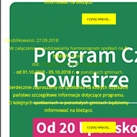
informować na bieżąco.
czytaj więcej...
Opublikowano: 27.09.2018
W załączeniu przedstawiamy harmonogram spotkań na
5
tydzień
szkoleń
programu Czyste Powietrze
dot.
-
od 01.10.2018 - 05.10.2018 r.
w poniższych gminach.
Serdecznie zapraszamy na spotkania na których uzyskacie
państwo szczegółowe informacje dotyczące programu.
O kolejnych spotkaniach w pozostałych gminach będziemy
informować na bieżąco.
czytaj więcej...