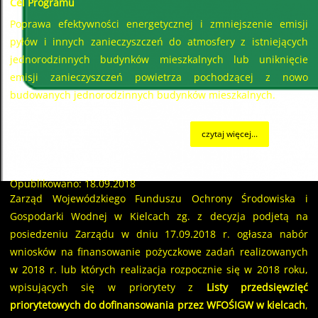
Cel Programu
Poprawa efektywności energetycznej i zmniejszenie emisji
pyłów i innych zanieczyszczeń do atmosfery z istniejących
jednorodzinnych budynków mieszkalnych lub uniknięcie
emisji zanieczyszczeń powietrza pochodzącej z nowo
budowanych jednorodzinnych budynków mieszkalnych.
czytaj więcej...
Opublikowano: 18.09.2018
Zarząd Wojewódzkiego Funduszu Ochrony Środowiska i
Gospodarki Wodnej w Kielcach zg. z decyzja podjetą na
posiedzeniu Zarządu w dniu 17.09.2018 r. ogłasza nabór
wniosków na finansowanie pożyczkowe zadań realizowanych
w 2018 r. lub których realizacja rozpocznie się w 2018 roku,
wpisujących się w priorytety z
Listy przedsięwzięć
priorytetowych do dofinansowania przez WFOŚIGW w kielcach
,