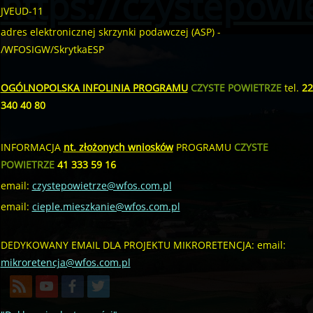
https://czystepowie
JVEUD-11
adres elektronicznej skrzynki podawczej (ASP) -
/WFOSIGW/SkrytkaESP
OGÓLNOPOLSKA INFOLINIA PROGRAMU
CZYSTE POWIETRZE
tel.
22
340 40 80
INFORMACJA
nt. złożonych wniosków
PROGRAMU
CZYSTE
POWIETRZE
41 333 59 16
email:
czystepowietrze@wfos.com.pl
email:
cieple.mieszkanie@wfos.com.pl
DEDYKOWANY EMAIL DLA PROJEKTU MIKRORETENCJA: email:
mikroretencja@wfos.com.pl