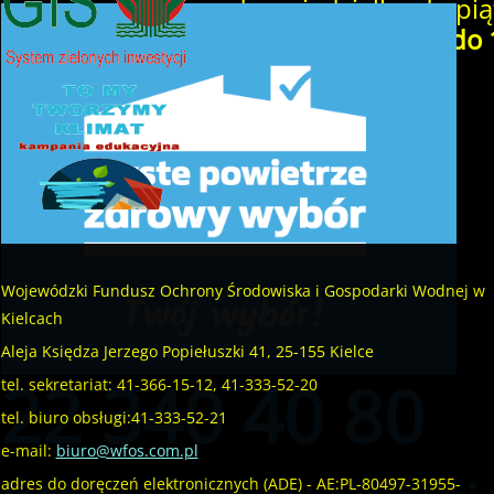
od poniedziałku do pią
......
w godzinach
od 8:00 do 
czytaj więcej...
Wojewódzki Fundusz Ochrony Środowiska i Gospodarki Wodnej w
Kielcach
Aleja Księdza Jerzego Popiełuszki 41, 25-155 Kielce
22 340 40 80
tel. sekretariat: 41-366-15-12, 41-333-52-20
tel. biuro obsługi:41-333-52-21
e-mail:
biuro@wfos.com.pl
adres do doręczeń elektronicznych (ADE) - AE:PL-80497-31955-