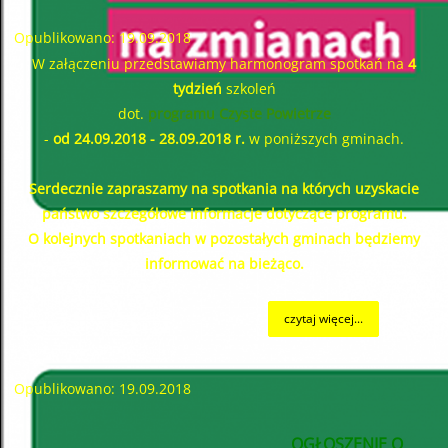
Opublikowano: 19.09.2018
W załączeniu przedstawiamy harmonogram spotkań na
4
tydzień
szkoleń
dot.
programu Czyste Powietrze
-
od 24.09.2018 - 28.09.2018 r.
w poniższych gminach.
Serdecznie zapraszamy na spotkania na których uzyskacie
państwo szczegółowe informacje dotyczące programu.
O kolejnych spotkaniach w pozostałych gminach będziemy
informować na bieżąco.
czytaj więcej...
Opublikowano: 19.09.2018
OGŁOSZENIE O