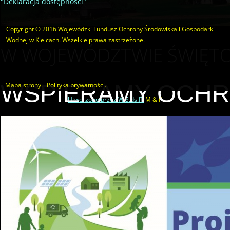
"Deklaracja dostępności"
Copyright © 2016 Wojewódzki Fundusz Ochrony Środowiska i Gospodarki
Wodnej w Kielcach. Wszelkie prawa zastrzeżone.
W WOJEWÓDZTWIE ŚWIĘTO
WSPIERAMY OCHR
Mapa strony.
Polityka prywatności.
Utworzono przez W.S.ds.IT
M & P