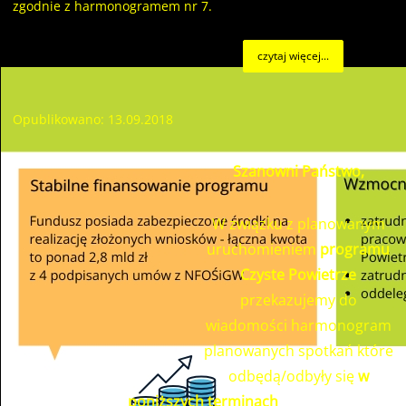
zgodnie z harmonogramem nr 7.
czytaj więcej...
Opublikowano: 13.09.2018
Szanowni Państwo,
W związku z planowanym
uruchomieniem
programu
Czyste Powietrze
przekazujemy do
wiadomości harmonogram
planowanych spotkań które
odbędą/odbyły się
w
poniższych terminach