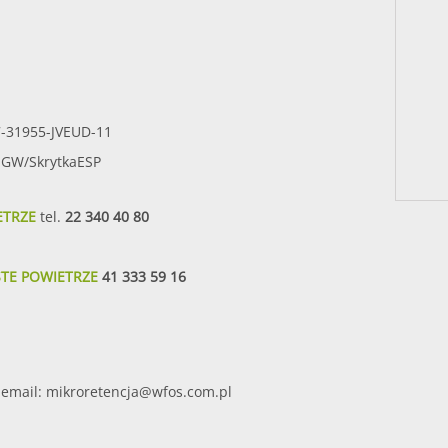
7-31955-JVEUD-11
SIGW/SkrytkaESP
ETRZE
tel.
22 340 40 80
STE POWIETRZE
41 333 59 16
email:
mikroretencja@wfos.com.pl