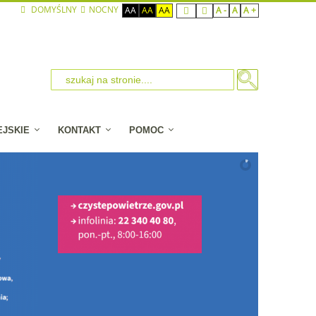
DOMYŚLNY
NOCNY
AA
AA
AA
A -
A
A +
EJSKIE
KONTAKT
POMOC