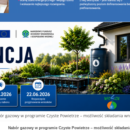
ór gazowy w programie Czyste Powietrze – możliwość składania wn
Nabór gazowy w programie Czyste Powietrze – możliwość składani