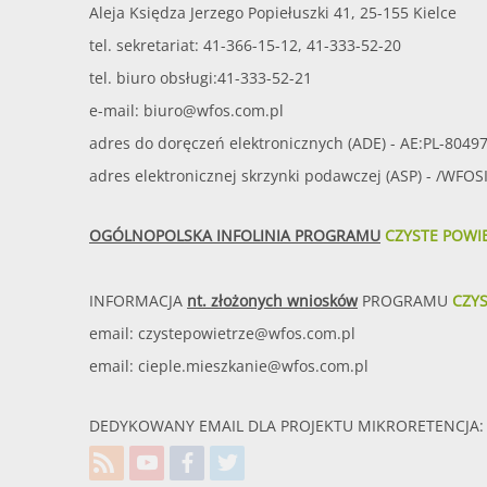
Aleja Księdza Jerzego Popiełuszki 41, 25-155 Kielce
tel. sekretariat: 41-366-15-12, 41-333-52-20
tel. biuro obsługi:41-333-52-21
e-mail:
biuro@wfos.com.pl
adres do doręczeń elektronicznych (ADE) - AE:PL-8049
adres elektronicznej skrzynki podawczej (ASP) - /WFO
OGÓLNOPOLSKA INFOLINIA PROGRAMU
CZYSTE POWI
INFORMACJA
nt. złożonych wniosków
PROGRAMU
CZY
email:
czystepowietrze@wfos.com.pl
email:
cieple.mieszkanie@wfos.com.pl
DEDYKOWANY EMAIL DLA PROJEKTU MIKRORETENCJA: 