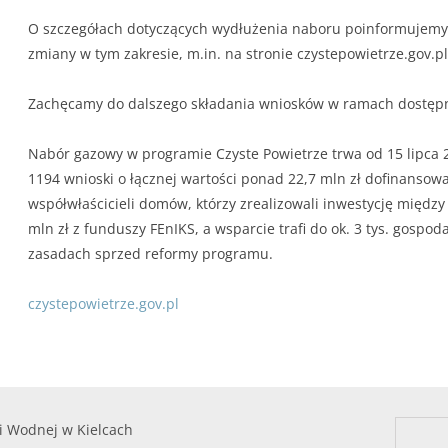
O szczegółach dotyczących wydłużenia naboru poinformujemy 
zmiany w tym zakresie, m.in. na stronie czystepowietrze.gov.pl
Zachęcamy do dalszego składania wniosków w ramach dostęp
Nabór gazowy w programie Czyste Powietrze trwa od 15 lipca 2
1194 wnioski o łącznej wartości ponad 22,7 mln zł dofinansowa
współwłaścicieli domów, którzy zrealizowali inwestycję międz
mln zł z funduszy FEnIKS, a wsparcie trafi do ok. 3 tys. gos
zasadach sprzed reformy programu.
czystepowietrze.gov.pl
i Wodnej w Kielcach