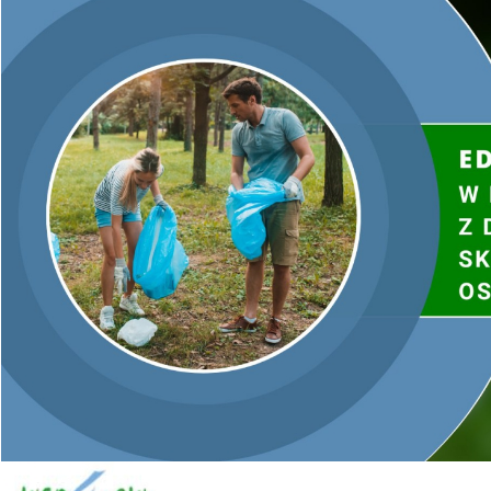
Lipnik – 175 000 zł
Bodzechów – 19 999 zł
Moskorzew – 70 000 zł
Łopuszno – 260 000 zł
Działoszyce – 37 821 zł
Mirzec – 115 500 zł
Jędrzejów – 195 510 zł
Secemin – 94 500 zł
Wojciechowice – 140 000 zł
Koprzywnica – 158 200 zł
Już wkrótce ruszą działania związane ze zbieraniem, transportem
oraz bezpiecznym unieszkodliwianiem wyrobów zawierających
azbest.