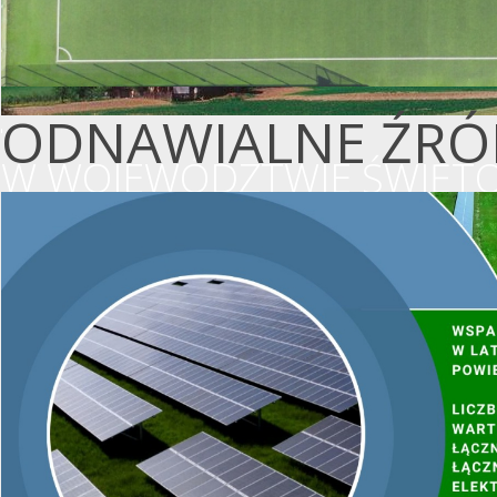
ODNAWIALNE ŹRÓD
W WOJEWÓDZTWIE ŚWIĘTO
WSPIERAMY OCHR