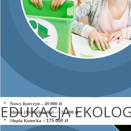
działań związanych z usuwaniem wyrobów zawierających azbest.
Umowy wręczyli
Prezes WFOŚiGW w Kielcach Jacek Skórski
oraz
Zastępca Prezesa Arkadiusz Kubiec
.
To nie są tylko dokumenty i symboliczne zdjęcia.
To konkretne środki, które już wkrótce zamienią się w realne
działania w terenie — bezpieczniejsze otoczenie dla mieszkańców
i kolejne miejsca wolne od niebezpiecznych odpadów
🌍💪
W dniu dzisiejszym uroczyście wręczono umowy gminom:
Nowy Korczyn – 49 000 zł
EDUKACJA EKOLO
Słupia (Jędrzejowska) – 133 000 zł
Słupia Konecka
– 175 000 zł
Iwaniska – 179 712 zł