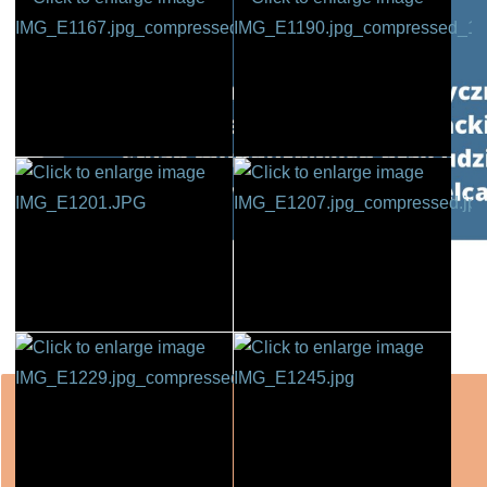
W związku z realizacją Programu
„Czyste Powie
wsparcie w uzyskaniu dofinansowania i wykona
Ponieważ proces pozyskiwania środków z WFOŚ
posiadania pełnomocnictwa z podpisem benefi
WFOŚiGW w Kielcach apeluje o ostrożność.