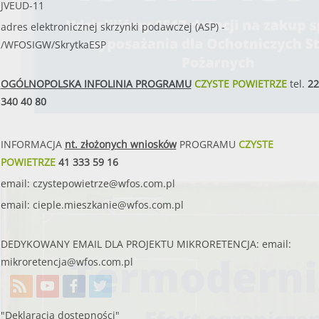
Konsultanci obsługujący infolinię, będą
JVEUD-11
o programie oraz wyjaśniać jeg
adres elektronicznej skrzynki podawczej (ASP) -
od poniedziałku do pią
/WFOSIGW/SkrytkaESP
w godzinach
od 8:00 do 
OGÓLNOPOLSKA INFOLINIA PROGRAMU
CZYSTE POWIETRZE
tel.
22
340 40 80
INFORMACJA
nt. złożonych wniosków
PROGRAMU
CZYSTE
POWIETRZE
41 333 59 16
email:
czystepowietrze@wfos.com.pl
email:
cieple.mieszkanie@wfos.com.pl
DEDYKOWANY EMAIL DLA PROJEKTU MIKRORETENCJA: email:
mikroretencja@wfos.com.pl
22 340 40 80
"Deklaracja dostępności"