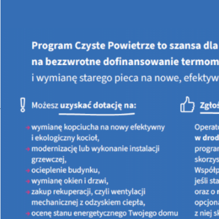
Jesteś tutaj:
STRONA GŁÓWNA
AKTUALNOŚCI
Ponad 1,8 mln złotych na usuwanie azbestu dla świętokrzyskich
gmin w ramach „Ogólnopolskiego programu finansowania
usuwania wyrobów zawierających azbest – Część 2)
Przedsięwzięcia w zakresie zbierania, transportu oraz
unieszkodliwiania odpadów zawierający
Ponad 1,8 mln złotych na usuwanie azbestu dla świętokrzyskich
gmin w ramach „Ogólnopolskiego programu finansowania
usuwania wyrobów zawierających azbest – Część 2)
Przedsięwzięcia w zakresie zbierania, transportu oraz
unieszkodliwiania odpadów zawierający