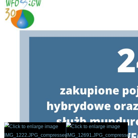
To dopiero początek – w najbliższym czasie do programu dołączą
kolejne samorządy,
a działania obejmą następne miejsca na mapie województwa
Każda podpisana umowa to kolejny krok w stronę czystszego
środowiska, większego bezpieczeństwa i lepszej jakości życia
mieszkańców
Dziękujemy wszystkim samorządom za współpracę i wspólne
działania na rzecz ekologii!