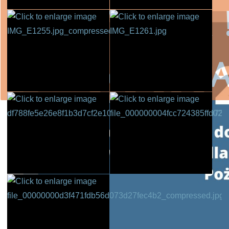
!!! UWAGA !
KOMUNIK
czytaj więcej
SKORZYSTAJ
Wojewódzki Fundusz Ochrony Środ
przestrzeg