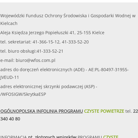
Wojewódzki Fundusz Ochrony Środowiska i Gospodarki Wodnej w
Kielcach
Aleja Księdza Jerzego Popiełuszki 41, 25-155 Kielce
tel. sekretariat: 41-366-15-12, 41-333-52-20
tel. biuro obsługi:41-333-52-21
e-mail:
biuro@wfos.com.pl
adres do doręczeń elektronicznych (ADE) - AE:PL-80497-31955-
JVEUD-11
adres elektronicznej skrzynki podawczej (ASP) -
/WFOSIGW/SkrytkaESP
OGÓLNOPOLSKA INFOLINIA PROGRAMU
CZYSTE POWIETRZE
tel.
22
340 40 80
INFORMACJA
nt. złożonych wniosków
PROGRAMU
CZYSTE