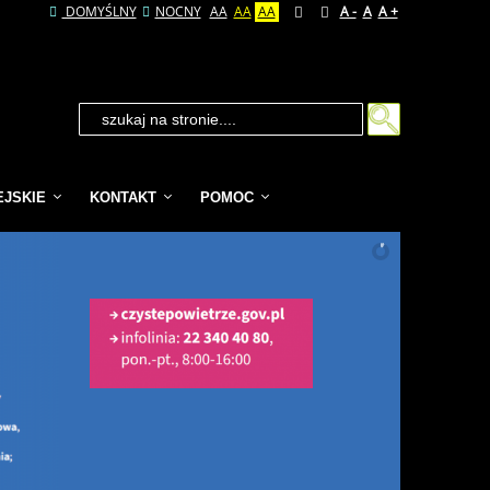
DOMYŚLNY
NOCNY
AA
AA
AA
A -
A
A +
EJSKIE
KONTAKT
POMOC