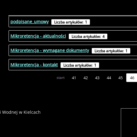
podpisane_umowy
Liczba artykułów: 1
Mikroretencja - aktualności
Liczba artykułów: 4
Mikroretencja - wymagane dokumenty
Liczba artykułów: 1
Mikroretencja - kontakt
Liczba artykułów: 1
start
41
42
43
44
45
46
i Wodnej w Kielcach