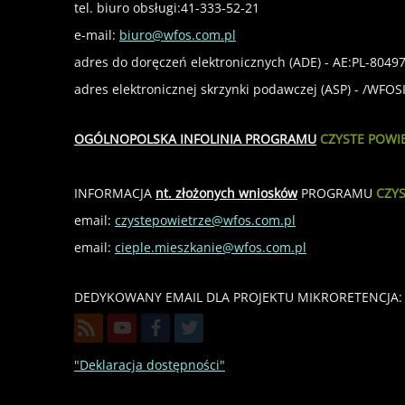
tel. biuro obsługi:41-333-52-21
e-mail:
biuro@wfos.com.pl
adres do doręczeń elektronicznych (ADE) - AE:PL-8049
adres elektronicznej skrzynki podawczej (ASP) - /WFO
OGÓLNOPOLSKA INFOLINIA PROGRAMU
CZYSTE POWI
INFORMACJA
nt. złożonych wniosków
PROGRAMU
CZY
email:
czystepowietrze@wfos.com.pl
email:
cieple.mieszkanie@wfos.com.pl
DEDYKOWANY EMAIL DLA PROJEKTU MIKRORETENCJA: 
"Deklaracja dostępności"