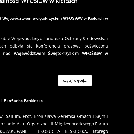
ałalności WFOŚIGW w Kielcach
nad Województwem Świętokrzyskim WFOŚiGW w Kielcach w
edzibie Wojewódzkiego Funduszu Ochrony Środowiska i
ach odbyła się konferencja prasowa poświęcona
ze nad Województwem Świętokrzyskim WFOŚiGW w
czytaj więcej...
 i EkoSucha Beskidzka.
 w Sali im. Prof. Bronisława Geremka Gmachu Sejmu
dpisanie Aktu Organizacji II Międzynarodowego Forum
 EKOZAKOPANE i EKOSUCHA BESKIDZKA, którego