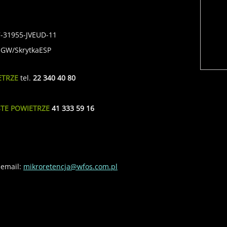
7-31955-JVEUD-11
SIGW/SkrytkaESP
ETRZE
tel.
22 340 40 80
STE POWIETRZE
41 333 59 16
email:
mikroretencja@wfos.com.pl