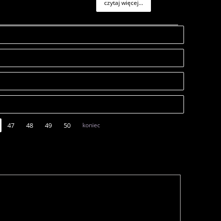
czytaj więcej...
47
48
49
50
koniec