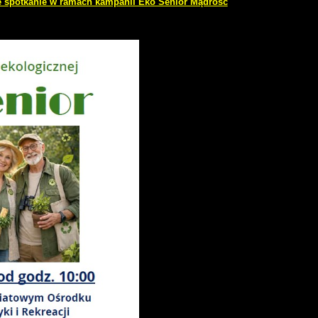
e spotkanie w ramach kampanii Eko Senior Mądrość