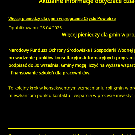
Aktualne informacje dotyczace dzi
Więcej pieniędzy dla gmin w programie Czyste Powietrze
Opublikowano: 28.04.2026
Więcej pieniędzy dla gmin w pr
Narodowy Fundusz Ochrony Środowiska i Gospodarki Wodnej 
prowadzenie punktów konsultacyjno‐informacyjnych programu
podpisać do 30 września. Gminy mogą liczyć na wyższe wsparcie 
i finansowanie szkoleń dla pracowników.
To kolejny krok w konsekwentnym wzmacnianiu roli gmin w pro
mieszkańcom punktu kontaktu i wsparcia w procesie inwestycji