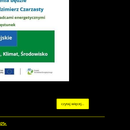
czytaj więcej...
25r.