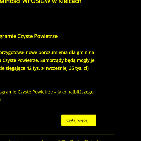
ałalności WFOŚIGW w Kielcach
ogramie Czyste Powietrze
przygotował nowe porozumienia dla gmin na
 Czyste Powietrze. Samorządy będą mogły je
sięgające 42 tys. zł (wcześniej 35 tys. zł)
gramie Czyste Powietrze – jako najbliższego
.
czytaj więcej...