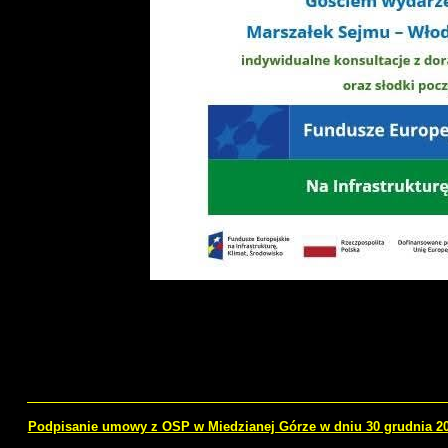
Podpisanie umowy z OSP w Miedzianej Górze w dniu 30 grudnia 20