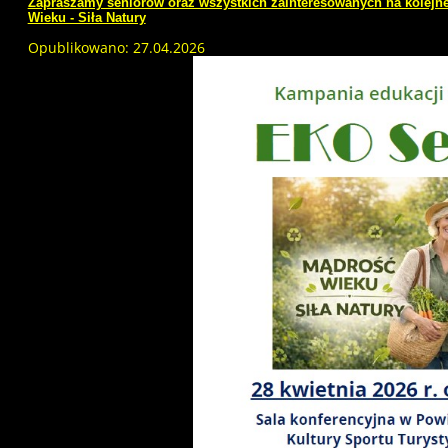
Zapraszamy seniorów oraz wszystkich zainteresowanych na kolejn
Wieku - Siła Natury
Opublikowano: 27.04.2026