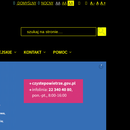
DOMYŚLNY
NOCNY
AA
AA
AA
A -
A
A +
EJSKIE
KONTAKT
POMOC