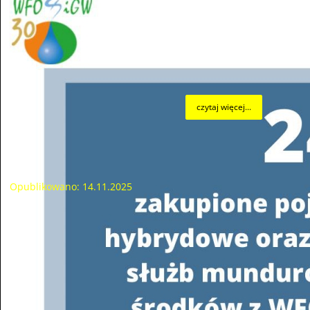
„Termomodernizacja budynku Ochotniczej Straży
Pożarnej w Ciszycy”, które zostanie dofinansowane w
formie dotacji do 500.000,00 zł.
czytaj więcej...
Podpisanie umowy na realizację zadania pn. „Modernizacja
energetyczna budynku Ochotniczej Straży Pożarnej w Stopnicy”
Opublikowano: 14.11.2025
W dniu 14 listopada 2025 r. w siedzibie Wojewódzkiego
Funduszu Ochrony Środowiska i Gospodarki Wodnej w
Kielcach Prezes Zarządu Wojewódzkiego Funduszu
Ochrony Środowiska i Gospodarki Wodnej w Kielcach
Pan Jacek Skórski i Prezes OSP Stopnica Pan Dawid
Śliwa podpisali umowę w ramach „Ogólnopolskiego