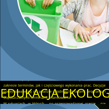
Beneficjenci programu Czyste
Powietrze, którzy od 22
kwietnia do 28 listopada 2024
r. składali wnioski o
dofinansowanie w ramach
finansowania z FEnIKS, w
przypadku braku możliwości częściowej lub całościowej
realizacji przedsięwzięcia zgodnie z umową o dofinansowanie,
mogą ubiegać się o przedłużenie terminu realizacji.
WFOŚiGW rozpatrzy każdą taką sprawę indywidualnie, z
możliwością wprowadzania zmian do umowy – zarówno w
zakresie terminów, jak i częściowego wykonania prac. Decyzje
EDUKACJA EKOLO
podejmowane są po analizie zgodności z celami programu i
dopuszczalnymi terminami finansowania.
W sytuacjach, w których – po przeprowadzonej ocenie – nie