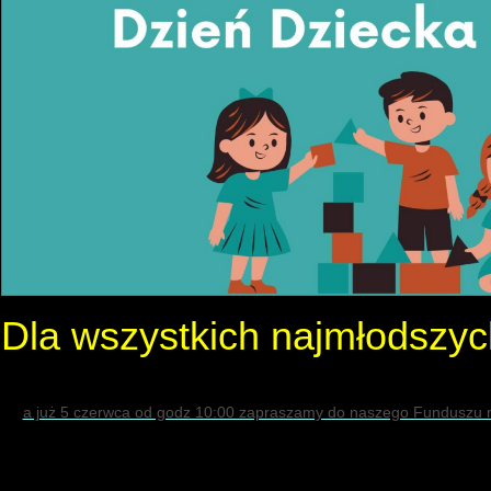
Dla wszystkich najmłods
a już 5 czerwca od godz 10:00 zapraszamy do naszego Funduszu n