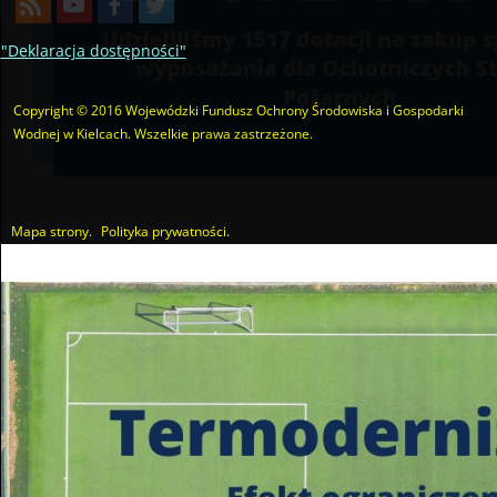
Konsultanci obsługujący infolinię, będą
o programie oraz wyjaśniać jeg
"Deklaracja dostępności"
od poniedziałku do pią
w godzinach
od 8:00 do 
Copyright © 2016 Wojewódzki Fundusz Ochrony Środowiska i Gospodarki
Wodnej w Kielcach. Wszelkie prawa zastrzeżone.
Mapa strony.
Polityka prywatności.
Utworzono przez W.S.ds.IT
M & P
22 340 40 80