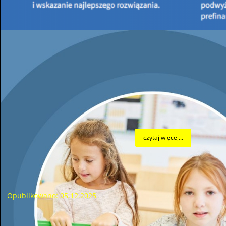
Funduszu Ochrony Środowiska i Gospodarki Wodnej w
Kielcach Prezes Zarządu Wojewódzkiego Funduszu
Ochrony Środowiska i Gospodarki Wodnej w Kielcach
Pan Jacek Skórski podpisał umowy w ramach
„Ogólnopolskiego programu finansowania służb
ratowniczych Część 3) Modernizacja energetyczna
budynków Ochotniczych Straży Pożarnych” z
następującymi Beneficjentami:
czytaj więcej...
Czyste Powietrze sprzed reformy: przedłużenia realizacji
przedsięwzięć będą rozpatrywane indywidualnie
Opublikowano: 05.12.2025
Czyste Powietrze sprzed reformy: przedłużenia realizacji
przedsięwzięć będą rozpatrywane indywidualnie