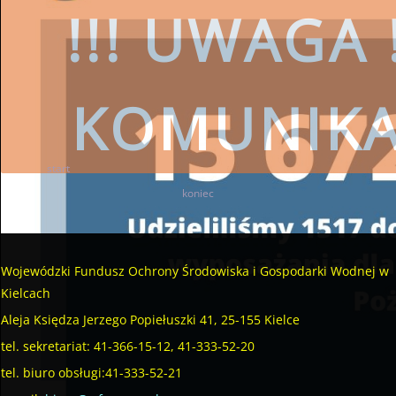
podpisane_umowy
Liczba artykułów: 1
!!! UWAGA !
Mikroretencja - aktualności
Liczba artykułów: 4
Mikroretencja - wymagane dokumenty
Liczba artykułów: 1
KOMUNIK
Mikroretencja - kontakt
Liczba artykułów: 1
start
1
2
3
4
5
6
7
8
9
10
koniec
czytaj więcej
SKORZYSTAJ
Wojewódzki Fundusz Ochrony Środowiska i Gospodarki Wodnej w
Wojewódzki Fundusz Ochrony Środ
Kielcach
przestrzeg
Aleja Księdza Jerzego Popiełuszki 41, 25-155 Kielce
tel. sekretariat: 41-366-15-12, 41-333-52-20
tel. biuro obsługi:41-333-52-21