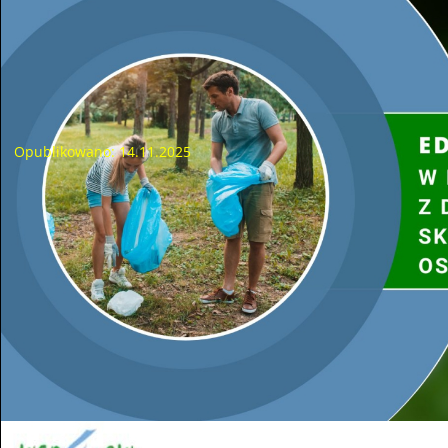
ma możliwości dalszego utrzymania umowy lub spełnienia jej
celów, WFOŚiGW może podjąć decyzję o jej wypowiedzeniu i
wezwaniu do zwrotu otrzymanych środków.
Podpisanie umowy na realizację zadania pn. „Termomodernizacja
budynku Ochotniczej Straży Pożarnej w Ciszycy”
Opublikowano: 14.11.2025
W dniu 14 listopada 2025 r. w siedzibie Wojewódzkiego
Funduszu Ochrony Środowiska i Gospodarki Wodnej w
Kielcach Prezes Zarządu Wojewódzkiego Funduszu
Ochrony Środowiska i Gospodarki Wodnej w Kielcach
Pan Jacek Skórski i Burmistrz Miasta i Gminy
Koprzywnica Pani Aleksandra Klubińska podpisali
umowę z w ramach „Ogólnopolskiego programu
finansowania służb ratowniczych Część 3) Modernizacja
energetyczna budynków Ochotniczych Straży
Pożarnych” na realizację zadania pn.