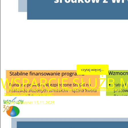
programu finansowania służb ratowniczych Część 3)
Modernizacja energetyczna budynków Ochotniczych
Straży Pożarnych” na realizację zadania pn.
„Modernizacja energetyczna budynku Ochotniczej
Straży Pożarnej w Stopnicy”, które zostanie
dofinansowane w formie dotacji do 292.707,00 zł.
czytaj więcej...
WSPARCIE SŁUŻB
Podpisanie umowy na realizację zadania pn. „Termomodernizacja
budynku OSP Suchedniów”
Opublikowano: 13.11.2025
W dniu 13 listopada 2025 r. w siedzibie Wojewódzkiego
Funduszu Ochrony Środowiska i Gospodarki Wodnej w
Kielcach Prezes Zarządu Wojewódzkiego Funduszu