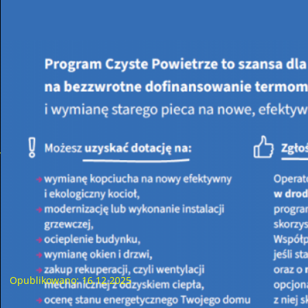
Jesteś tutaj:
STRONA GŁÓWNA
AKTUALNOŚCI
Aktualne informacje dotyczace działalności
WFOŚIGW w Kielcach
Podpisanie umów z Ochotniczymi Strażami Pożarnymi w dniu 16
grudnia 2025 r.
Opublikowano: 16.12.2025
W dniu 16 grudnia 2025 r. w siedzibie Wojewódzkiego