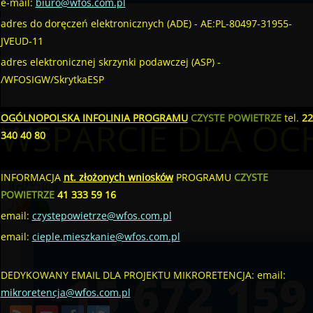
e-mail:
biuro@wfos.com.pl
adres do doręczeń elektronicznych (ADE) - AE:PL-80497-31955-
JVEUD-11
adres elektronicznej skrzynki podawczej (ASP) -
/WFOSIGW/SkrytkaESP
OGÓLNOPOLSKA INFOLINIA PROGRAMU
CZYSTE POWIETRZE
tel.
22
WSPARCIE DLA OC
340 40 80
INFORMACJA
nt. złożonych wniosków
PROGRAMU
CZYSTE
POWIETRZE
41 333 59 16
email:
czystepowietrze@wfos.com.pl
email:
cieple.mieszkanie@wfos.com.pl
DEDYKOWANY EMAIL DLA PROJEKTU MIKRORETENCJA: email:
mikroretencja@wfos.com.pl