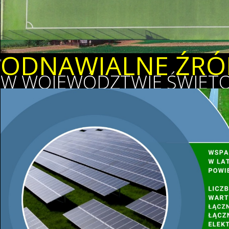
ODNAWIALNE ŹRÓD
W WOJEWÓDZTWIE ŚWIĘTO
WSPIERAMY OCHR