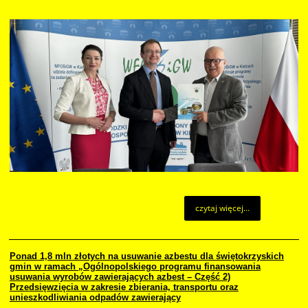
czytaj więcej...
Ponad 1,8 mln złotych na usuwanie azbestu dla świętokrzyskich
gmin w ramach „Ogólnopolskiego programu finansowania
usuwania wyrobów zawierających azbest – Część 2)
Przedsięwzięcia w zakresie zbierania, transportu oraz
unieszkodliwiania odpadów zawierający