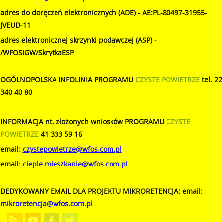
adres do doręczeń elektronicznych (ADE) - AE:PL-80497-31955-
JVEUD-11
adres elektronicznej skrzynki podawczej (ASP) -
/WFOSIGW/SkrytkaESP
OGÓLNOPOLSKA INFOLINIA PROGRAMU
CZYSTE POWIETRZE
tel.
22
340 40 80
INFORMACJA
nt. złożonych wniosków
PROGRAMU
CZYSTE
POWIETRZE
41 333 59 16
email:
czystepowietrze@wfos.com.pl
email:
cieple.mieszkanie@wfos.com.pl
DEDYKOWANY EMAIL DLA PROJEKTU MIKRORETENCJA: email:
mikroretencja@wfos.com.pl