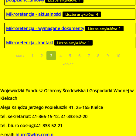
Mikroretencja - aktualności
Liczba artykułów: 4
Mikroretencja - wymagane dokumenty
Liczba artykułów: 1
Mikroretencja - kontakt
Liczba artykułów: 1
start
1
2
3
4
5
6
7
8
9
10
koniec
Wojewódzki Fundusz Ochrony Środowiska i Gospodarki Wodnej w
Kielcach
Aleja Księdza Jerzego Popiełuszki 41, 25-155 Kielce
tel. sekretariat: 41-366-15-12, 41-333-52-20
tel. biuro obsługi:41-333-52-21
e-mail:
biuro@wfos.com.pl