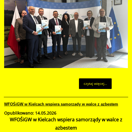
czytaj więcej...
WFOŚiGW w Kielcach wspiera samorządy w walce z azbestem
Opublikowano: 14.05.2026
WFOŚiGW w Kielcach wspiera samorządy w walce z
azbestem