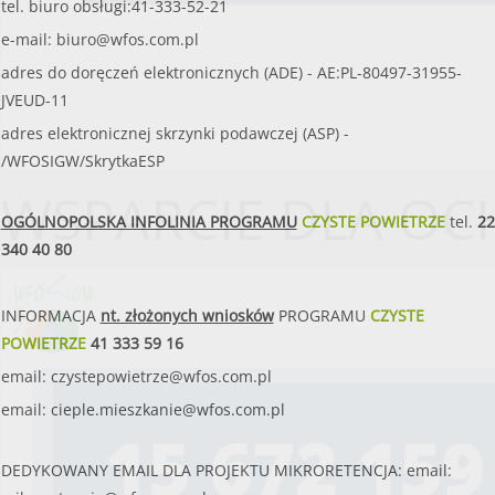
tel. biuro obsługi:41-333-52-21
e-mail:
biuro@wfos.com.pl
adres do doręczeń elektronicznych (ADE) - AE:PL-80497-31955-
JVEUD-11
adres elektronicznej skrzynki podawczej (ASP) -
/WFOSIGW/SkrytkaESP
WSPARCIE DLA OC
OGÓLNOPOLSKA INFOLINIA PROGRAMU
CZYSTE POWIETRZE
tel.
22
340 40 80
INFORMACJA
nt. złożonych wniosków
PROGRAMU
CZYSTE
POWIETRZE
41 333 59 16
email:
czystepowietrze@wfos.com.pl
email:
cieple.mieszkanie@wfos.com.pl
DEDYKOWANY EMAIL DLA PROJEKTU MIKRORETENCJA: email: