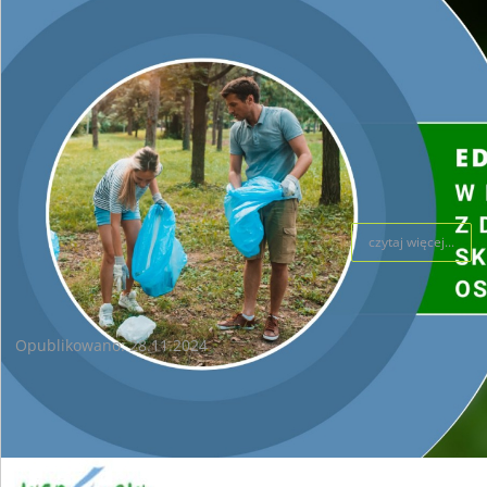
Wszystkie dotychczas złożone wnioski są rozpatrywane, wypłata
dotacji trwa nieprzerwanie.
W lepszej, nowej odsłonie program Czyste Powietrze wróci na wiosnę
2025 r. z jasnymi zasadami i nowym źródłem finansowania.
Kluczowe reformy w programie:
czytaj więcej...
UWAGA ! Ważny komunikat. Nabór wniosków programu "Czyste
Powietrze" wstrzymany !!
Opublikowano: 28.11.2024
! UWAGA !