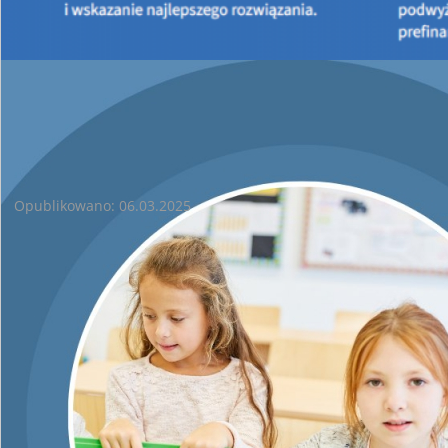
Zwracamy się z prośbą o wypełnienie ankiety i wysłanie wraz z
podpisem reperezentanta jednostki (Gminy) do WFOŚiGW w
Kielcach.
ANKIETA
(
docx
)
Spotkanie z wykonawcami - Czyste Powietrze
Opublikowano: 06.03.2025
W związku z licznymi pytaniami i wątpliwościami dotyczącymi
realizacji Programu Priorytetowego „Czyste Powietrze”,
Wojewódzki Fundusz Ochrony Środowiska i Gospodarki
Wodnej w Kielcach
zaprasza na spotkanie Wykonawców
(Przedsiębiorców) zaangażowanych w wykonywanie
przedsięwzięć w ramach w/w programu, które odbędzie się w
dniu 26 marca 2025 r. o godz.9.00
Zgłoszenia na spotkanie przyjmujemy
do 17 marca 2025 r
.