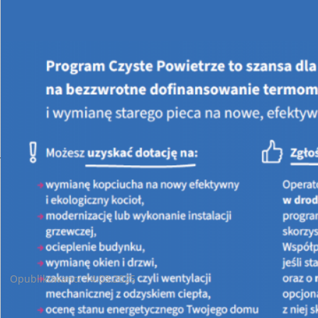
Jesteś tutaj:
STRONA GŁÓWNA
AKTUALNOŚCI
Aktualne informacje dotyczace działalności
WFOŚIGW w Kielcach
Ankieta dla Gmin (operatorzy Czyste Powietrze)
Opublikowano: 14.03.2025
Deklaracja chęci przystąpienia do roli operatora w
Programie Priorytetowym „Czyste Powietrze”