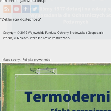
Konsultanci obsługujący infolinię, będą
mikroretencja@wfos.com.pl
o programie oraz wyjaśniać jeg
od poniedziałku do pią
"Deklaracja dostępności"
w godzinach
od 8:00 do 
Copyright © 2016 Wojewódzki Fundusz Ochrony Środowiska i Gospodarki
Wodnej w Kielcach. Wszelkie prawa zastrzeżone.
Mapa strony.
Polityka prywatności.
Utworzono przez W.S.ds.IT
M & P
22 340 40 80