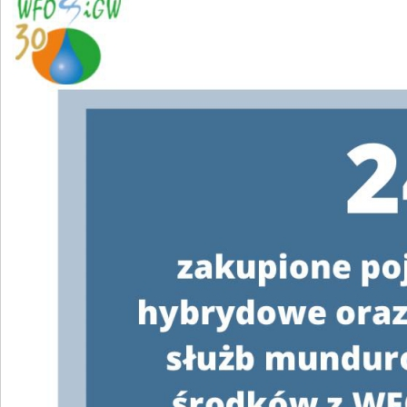
WAŻNY
KOMUNIKAT !
INFORMACJA
O WSTRZYMANIU NABORU
WNIOSKÓW
W RAMACH PROGRAMU
PRIORYTETOWEGO CZYSTE
POWIETRZE
Wojewódzki Fundusz Ochrony Środowiska i
Gospodarki Wodnej w Kielcach informuje
o
wstrzymaniu w dniu 28 listopada 2024 r. o
godz. 14:15
naboru wniosków o
dofinansowanie w ramach programu
priorytetowego
„Czyste Powietrze”
.
Wszystkie wnioski, które zgodnie z
regulaminem naboru wniosków wpłyną do