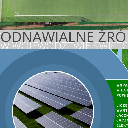
ODNAWIALNE ŹRÓD
W WOJEWÓDZTWIE ŚWIĘTO
WSPIERAMY OCHR