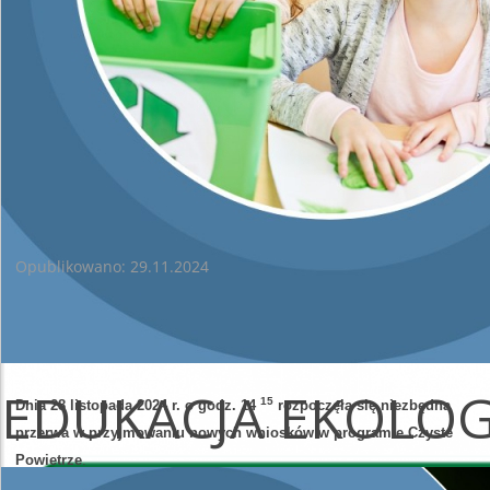
poprzez
formularz on-line
.
W przypadku zmiany formuły spotkania WFOŚiGW w Kielcach
powiadomi o tym wszystkich zarejestrowanych uczestników.
Zapraszamy
INFORMACJE DODATKOWE O WSTRZYMANIU NABORU
WNIOSKÓW W RAMACH PROGRAMU PRIORYTETOWEGO CZYSTE
POWIETRZE
Opublikowano: 29.11.2024
INFORMACJE DODATKOWE
O WSTRZYMANIU NABORU WNIOSKÓW
W RAMACH PROGRAMU PRIORYTETOWEGO CZYSTE POWIETRZE
EDUKACJA EKOLO
15
Dnia 28 listopada 2024 r. o godz. 14
rozpoczęła się niezbędna
przerwa w przyjmowaniu nowych wniosków w programie Czyste
Powietrze
.