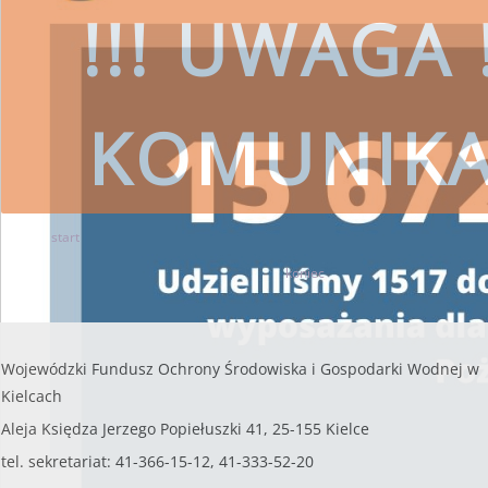
!!! UWAGA !
podpisane_umowy
Liczba artykułów: 1
Mikroretencja - aktualności
Liczba artykułów: 4
KOMUNIK
Mikroretencja - wymagane dokumenty
Liczba artykułów: 1
Mikroretencja - kontakt
Liczba artykułów: 1
start
5
6
7
8
9
10
11
12
czytaj więcej
13
14
koniec
SKORZYSTAJ
Wojewódzki Fundusz Ochrony Środ
Wojewódzki Fundusz Ochrony Środowiska i Gospodarki Wodnej w
przestrzeg
Kielcach
Aleja Księdza Jerzego Popiełuszki 41, 25-155 Kielce
tel. sekretariat: 41-366-15-12, 41-333-52-20