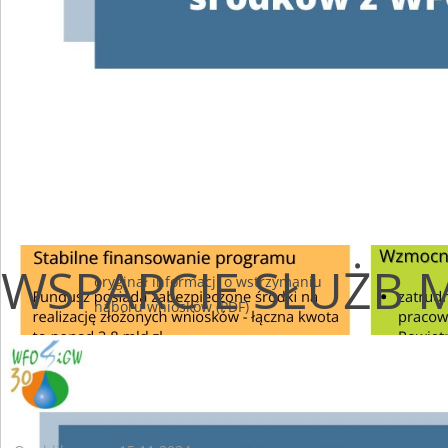
WFOŚiGW w Kielcach w tym przez gminy,
operatorów lub w ścieżce bankowej, przed
czasem wstrzymania naboru, zostaną
rozpatrzone.
Informacja o wznowieniu przyjmowania
wniosków zostanie opublikowana na stronie
internetowej Wojewódzkiego Funduszu
Ochrony Środowiska i Gospodarki w Kielcach
w odrębnym komunikacie.
WSPARCIE SŁUŻB
oryginał informacji o wstrzymaniu
naboru wniosków (PDF)
UWAGA ! Ważny komunikat. Umowa wypowiedziana bądź
rezygnacja.