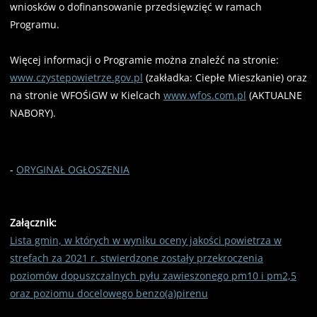
wniosków o dofinansowanie przedsięwzięć w ramach
Programu.
Więcej informacji o Programie można znaleźć na stronie:
www.czystepowietrze.gov.pl
(zakładka: Ciepłe Mieszkanie) oraz
na stronie WFOŚiGW w Kielcach
www.wfos.com.pl
(AKTUALNE
NABORY).
-
ORYGINAŁ OGŁOSZENIA
Załącznik:
Lista gmin, w których w wyniku oceny jakości powietrza w
strefach za 2021 r. stwierdzone zostały przekroczenia
poziomów dopuszczalnych pyłu zawieszonego pm10 i pm2,5
oraz poziomu docelowego benzo(a)pirenu