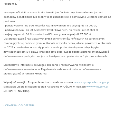
Programie.
Intensywność dofinansowania dla beneficjentów końcowych uzależniona jest od
dochodów beneficjenta lub osób w jego gospodarstwie domowym i ustalona została na
poziomie:
- podstawowym - do 30% kosztów kwalifikowanych, nie więcej niż 15 000 zł,
- podwyższonym - do 60 % kosztów kwalifikowanych, nie więcej niż 25 000 zł,
- najwyższym - do 90 % kosztów kwalifikowany, nie więcej niż 37 500 zł.
Dla przedsięwzięć realizowanych przez beneficjentów końcowych na terenie gmin
znajdujących się na liście gmin, w których w wyniku oceny jakości powietrza w strefach
za 2021 r. stwierdzone zostały przekroczenia poziomów dopuszczalnych pyłu
zawieszonego pm10 i pm2,5 oraz poziomu docelowego benzo(a)pirenu, intensywność
dofinansowania podwyższona jest w każdym z ww. poziomów o 5 pkt procentowych.
Szczegółowe informacje dotyczące składania i rozpatrywania wniosków o
dofinansowanie zawarte są w Regulaminie naboru wniosków o dofinansowanie
przedsięwzięć w ramach Programu.
Więcej informacji o Programie można znaleźć na stronie:
www.czystepowietrze.gov.pl
(zakładka: Ciepłe Mieszkanie) oraz na stronie WFOŚiGW w Kielcach
www.wfos.com.pl
(AKTUALNE NABORY).
-
ORYGINAŁ OGŁOSZENIA