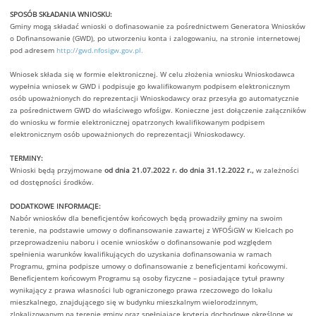
SPOSÓB SKŁADANIA WNIOSKU:
Gminy mogą składać wnioski o dofinasowanie za pośrednictwem Generatora Wniosków
o Dofinansowanie (GWD), po utworzeniu konta i zalogowaniu, na stronie internetowej
pod adresem
http://gwd.nfosigw.gov.pl.
Wniosek składa się w formie elektronicznej. W celu złożenia wniosku Wnioskodawca
wypełnia wniosek w GWD i podpisuje go kwalifikowanym podpisem elektronicznym
osób upoważnionych do reprezentacji Wnioskodawcy oraz przesyła go automatycznie
za pośrednictwem GWD do właściwego wfośigw. Konieczne jest dołączenie załączników
do wniosku w formie elektronicznej opatrzonych kwalifikowanym podpisem
elektronicznym osób upoważnionych do reprezentacji Wnioskodawcy.
TERMINY:
Wnioski będą przyjmowane
od dnia 21.07.2022 r. do dnia 31.12.2022 r.,
w zależności
od dostępności środków.
DODATKOWE INFORMACJE:
Nabór wniosków dla beneficjentów końcowych będą prowadziły gminy na swoim
terenie, na podstawie umowy o dofinansowanie zawartej z WFOŚiGW w Kielcach po
przeprowadzeniu naboru i ocenie wniosków o dofinansowanie pod względem
spełnienia warunków kwalifikujących do uzyskania dofinansowania w ramach
Programu, gmina podpisze umowy o dofinansowanie z beneficjentami końcowymi.
Beneficjentem końcowym Programu są osoby fizyczne – posiadające tytuł prawny
wynikający z prawa własności lub ograniczonego prawa rzeczowego do lokalu
mieszkalnego, znajdującego się w budynku mieszkalnym wielorodzinnym,
zlokalizowanym na terenie gminy oraz spełniające kryteria dochodowe określone w