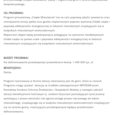
świętokrzyskiego.
CEL PROGRAMU:
Program priorytetowy „Ciepłe Mieszkanie” ma na celu poprawę jakości powietrza oraz
zmniejszenie emisji pyłów oraz gazów cieplarnianych poprzez wymianę źródeł ciepła i
poprawę efektywności energetycznej w lokalach mieszkalnych znajdujących się w
budynkach mieszkalnych wielorodzinnych.
Wsparciem objęte będą przedsięwzięcia polegające na wymianie nieefektywnych
źródeł ciepła na paliwo stałe i poprawie efektywności energetycznej w lokalach
mieszkalnych znajdujących się budynkach mieszkalnych wielorodzinnych.
BUDŻET PROGRAMU
Na dofinansowanie przedsięwzięć przewidziano kwotę: 1 400 000 tys. zł.
BENEFICJENCI:
Gminy
Program realizowany w formie dotacji skierowany jest do gmin, które w ramach
Programu mogą uzyskać dotację ze środków udostępnionych WFOŚiGW przez
Narodowy Fundusz Ochrony Środowiska i Gospodarki Wodnej a następie udzielić
dotacji beneficjentom końcowym tj. osobom fizycznym posiadającym tytuł prawny
wynikający z prawa własności lub ograniczonego prawa rzeczowego do lokalu
mieszkalnego, znajdującego się w budynku mieszkalnym wielorodzinnym znajdującym
się na terenie gminy, realizującym przedsięwzięcie będące przedmiotem
dofinansowania.