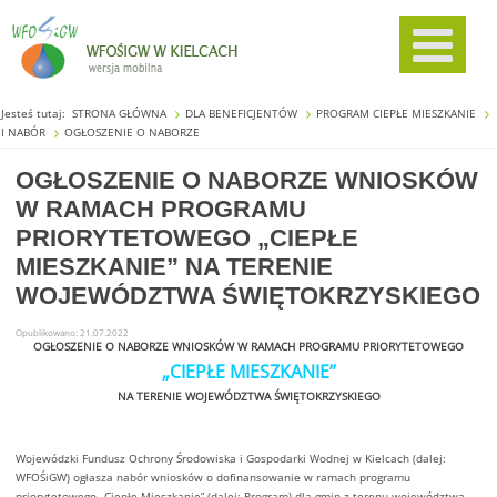
Jesteś tutaj:
STRONA GŁÓWNA
DLA BENEFICJENTÓW
PROGRAM CIEPŁE MIESZKANIE
I NABÓR
OGŁOSZENIE O NABORZE
OGŁOSZENIE O NABORZE WNIOSKÓW
W RAMACH PROGRAMU
PRIORYTETOWEGO „CIEPŁE
MIESZKANIE” NA TERENIE
WOJEWÓDZTWA ŚWIĘTOKRZYSKIEGO
Opublikowano: 21.07.2022
OGŁOSZENIE O NABORZE WNIOSKÓW W RAMACH PROGRAMU PRIORYTETOWEGO
„CIEPŁE MIESZKANIE”
NA TERENIE WOJEWÓDZTWA ŚWIĘTOKRZYSKIEGO
Wojewódzki Fundusz Ochrony Środowiska i Gospodarki Wodnej w Kielcach (dalej:
WFOŚiGW) ogłasza nabór wniosków o dofinansowanie w ramach programu
priorytetowego „Ciepłe Mieszkanie” (dalej: Program) dla gmin z terenu województwa