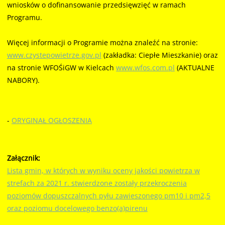
wniosków o dofinansowanie przedsięwzięć w ramach
Programu.
Więcej informacji o Programie można znaleźć na stronie:
www.czystepowietrze.gov.pl
(zakładka: Ciepłe Mieszkanie) oraz
na stronie WFOŚiGW w Kielcach
www.wfos.com.pl
(AKTUALNE
NABORY).
-
ORYGINAŁ OGŁOSZENIA
Załącznik:
Lista gmin, w których w wyniku oceny jakości powietrza w
strefach za 2021 r. stwierdzone zostały przekroczenia
poziomów dopuszczalnych pyłu zawieszonego pm10 i pm2,5
oraz poziomu docelowego benzo(a)pirenu