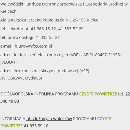
Wojewódzki Fundusz Ochrony Środowiska i Gospodarki Wodnej w
Kielcach
Aleja Księdza Jerzego Popiełuszki 41, 25-155 Kielce
tel. sekretariat: 41-366-15-12, 41-333-52-20
tel. biuro obsługi:41-333-52-21
e-mail:
biuro@wfos.com.pl
adres do doręczeń elektronicznych (ADE) - AE:PL-80497-31955-
JVEUD-11
adres elektronicznej skrzynki podawczej (ASP) -
/WFOSIGW/SkrytkaESP
OGÓLNOPOLSKA INFOLINIA PROGRAMU
CZYSTE POWIETRZE
tel.
22
340 40 80
INFORMACJA
nt. złożonych wniosków
PROGRAMU
CZYSTE
POWIETRZE
41 333 59 16