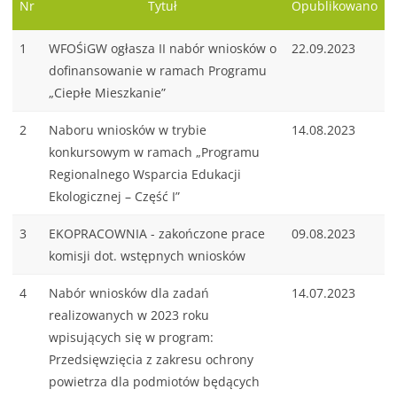
Nr
Tytuł
Opublikowano
1
WFOŚiGW ogłasza II nabór wniosków o
22.09.2023
dofinansowanie w ramach Programu
„Ciepłe Mieszkanie”
2
Naboru wniosków w trybie
14.08.2023
konkursowym w ramach „Programu
Regionalnego Wsparcia Edukacji
Ekologicznej – Część I”
3
EKOPRACOWNIA - zakończone prace
09.08.2023
komisji dot. wstępnych wniosków
4
Nabór wniosków dla zadań
14.07.2023
realizowanych w 2023 roku
wpisujących się w program:
Przedsięwzięcia z zakresu ochrony
powietrza dla podmiotów będących