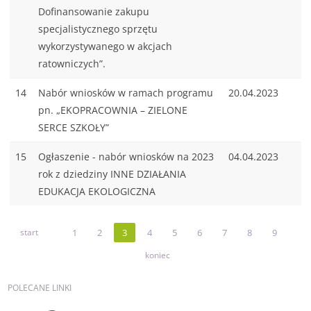
Dofinansowanie zakupu
specjalistycznego sprzętu
wykorzystywanego w akcjach
ratowniczych”.
14
Nabór wniosków w ramach programu
20.04.2023
pn. „EKOPRACOWNIA – ZIELONE
SERCE SZKOŁY”
15
Ogłaszenie - nabór wniosków na 2023
04.04.2023
rok z dziedziny INNE DZIAŁANIA
EDUKACJA EKOLOGICZNA
start
1
2
3
4
5
6
7
8
9
koniec
POLECANE
LINKI