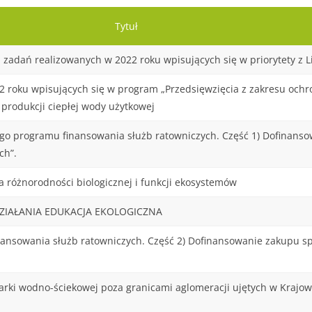
Tytuł
adań realizowanych w 2022 roku wpisujących się w priorytety z Li
 roku wpisujących się w program „Przedsięwzięcia z zakresu ochr
 produkcji ciepłej wody użytkowej
go programu finansowania służb ratowniczych. Część 1) Dofinanso
ch”.
 różnorodności biologicznej i funkcji ekosystemów
 DZIAŁANIA EDUKACJA EKOLOGICZNA
nsowania służb ratowniczych. Część 2) Dofinansowanie zakupu sp
rki wodno-ściekowej poza granicami aglomeracji ujętych w Krajo