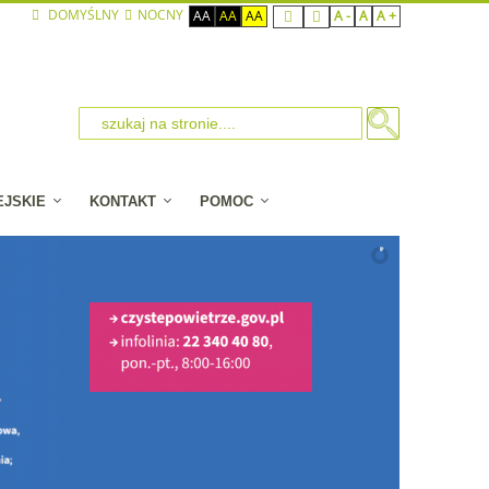
DOMYŚLNY
NOCNY
AA
AA
AA
A -
A
A +
EJSKIE
KONTAKT
POMOC