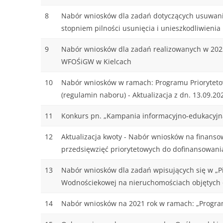
8
Nabór wniosków dla zadań dotyczących usuwania
stopniem pilności usunięcia i unieszkodliwieni
9
Nabór wniosków dla zadań realizowanych w 2022 
WFOŚiGW w Kielcach
10
Nabór wniosków w ramach: Programu Priorytetowe
(regulamin naboru) - Aktualizacja z dn. 13.09.20
11
Konkurs pn. „Kampania informacyjno-edukacyjna 
12
Aktualizacja kwoty - Nabór wniosków na finanso
przedsięwzięć priorytetowych do dofinansowani
13
Nabór wniosków dla zadań wpisujących się w „P
Wodnościekowej na nieruchomościach objętych 
14
Nabór wniosków na 2021 rok w ramach: „Programu