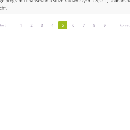
go programu finansowania służb ratowniczych. Część 1) Dofinanso
ch”.
tart
1
2
3
4
5
6
7
8
9
konie