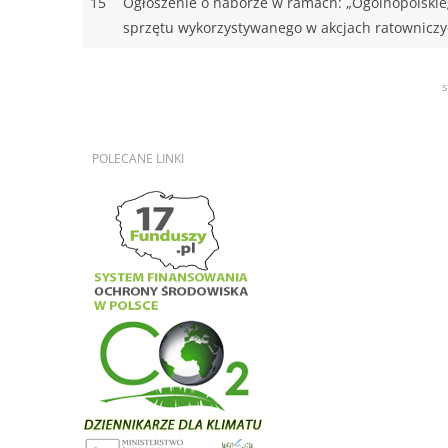
15
Ogłoszenie o naborze w ramach: „Ogólnopolskie
sprzętu wykorzystywanego w akcjach ratowniczy
s
POLECANE
LINKI