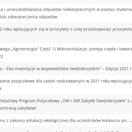
 i unieszkodliwiania odpadów niebezpiecznych w postaci materiał
a lub zabezpieczenia odpadów.
roku wpisujących się w priorytety z Listy przedsięwzięć prioryte
go „Agroenergia” Część 1) Mikroinstalacje, pompy ciepła i towar
22
– Eko-inwestycje w województwie świętokrzyskim” – Edycja 2021 r
wanie pożyczkowe dla zadań realizowanych w 2021 roku wpisujących 
a
ilotażowy Program Pożyczkowy „OW i GW Zabytki Świętokrzyskie” z
ochroną zabytków”.
 z zakresu edukacji ekologicznej dla uczestników konkursu pn.: „C