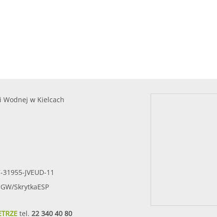
i Wodnej w Kielcach
7-31955-JVEUD-11
SIGW/SkrytkaESP
ETRZE
tel.
22 340 40 80