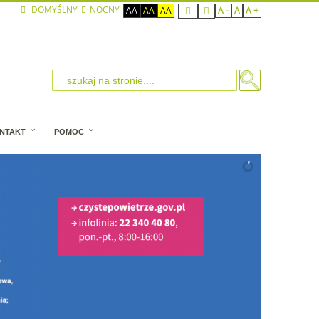
DOMYŚLNY
NOCNY
AA
AA
AA
A -
A
A +
NTAKT
POMOC