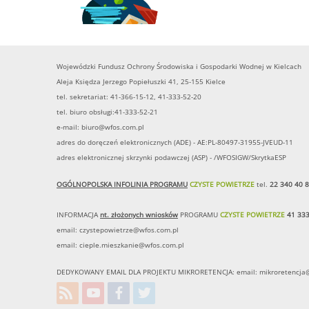
Wojewódzki Fundusz Ochrony Środowiska i Gospodarki Wodnej w Kielcach
Aleja Księdza Jerzego Popiełuszki 41, 25-155 Kielce
tel. sekretariat: 41-366-15-12, 41-333-52-20
tel. biuro obsługi:41-333-52-21
e-mail:
biuro@wfos.com.pl
adres do doręczeń elektronicznych (ADE) - AE:PL-80497-31955-JVEUD-11
adres elektronicznej skrzynki podawczej (ASP) - /WFOSIGW/SkrytkaESP
OGÓLNOPOLSKA INFOLINIA PROGRAMU
CZYSTE POWIETRZE
tel.
22 340 40 
INFORMACJA
nt. złożonych wniosków
PROGRAMU
CZYSTE POWIETRZE
41 333
email:
czystepowietrze@wfos.com.pl
email:
cieple.mieszkanie@wfos.com.pl
DEDYKOWANY EMAIL DLA PROJEKTU MIKRORETENCJA: email:
mikroretencja