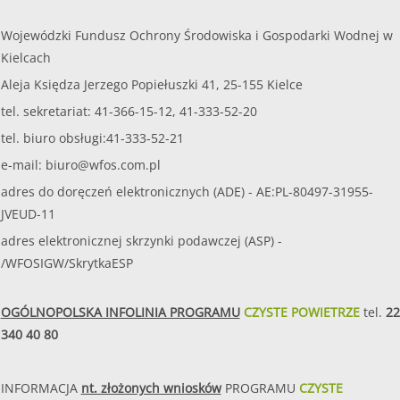
Wojewódzki Fundusz Ochrony Środowiska i Gospodarki Wodnej w
Kielcach
Aleja Księdza Jerzego Popiełuszki 41, 25-155 Kielce
tel. sekretariat: 41-366-15-12, 41-333-52-20
tel. biuro obsługi:41-333-52-21
e-mail:
biuro@wfos.com.pl
adres do doręczeń elektronicznych (ADE) - AE:PL-80497-31955-
JVEUD-11
adres elektronicznej skrzynki podawczej (ASP) -
/WFOSIGW/SkrytkaESP
OGÓLNOPOLSKA INFOLINIA PROGRAMU
CZYSTE POWIETRZE
tel.
22
340 40 80
INFORMACJA
nt. złożonych wniosków
PROGRAMU
CZYSTE