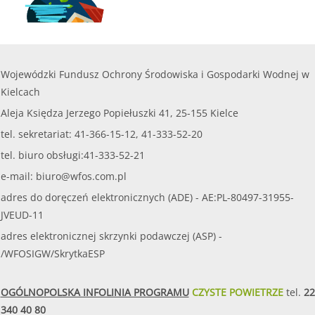
05.01.2017
--PROGRAM ZAKOŃCZONY-- DOFINANSOWANIE ZAKUPU I MONTAŻU PRZYDOMOWYCH OCZYSZCZALNI ŚCIEKÓW- EDYCJA II
Zakończenie naboru w ramach programu
Dofinansowanie i montaż przydomowych oczyszczalni
ścieków - Edycja II - 30 listopada 2017 r.
„Dofinansowanie zakupu i montażu przydomowych
Wojewódzki Fundusz Ochrony Środowiska i Gospodarki Wodnej w
oczyszczalni ścieków” - Edycja II (działanie zgodne z
Kielcach
...
czytaj więcej...
Aleja Księdza Jerzego Popiełuszki 41, 25-155 Kielce
tel. sekretariat: 41-366-15-12, 41-333-52-20
tel. biuro obsługi:41-333-52-21
e-mail:
biuro@wfos.com.pl
adres do doręczeń elektronicznych (ADE) - AE:PL-80497-31955-
JVEUD-11
adres elektronicznej skrzynki podawczej (ASP) -
/WFOSIGW/SkrytkaESP
OGÓLNOPOLSKA INFOLINIA PROGRAMU
CZYSTE POWIETRZE
tel.
22
340 40 80