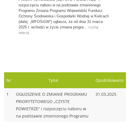
rozpoczęciu naboru w na podstawie zmienionego
Programu Zmiana Programu Wojewódzki Fundusz
Ochrony Środowiska i Gospodarki Wodnej w Kielcach
(dalej: „WFOŚiGW”) ogłasza, że od dnia 31 marca
2025 r. wchodzi w życie zmiana progra...
czytaj
więcej...
25.01.2017
--PROGRAM ZAKOŃCZONY-- PRACOWNIA EDUKACJI EKOLOGICZNO-PRZYRODNICZEJ W SZKOLE PODSTAWOWEJ.
Program dla gmin województwa świętokrzyskiego
pn.Pracownia edukacji ekologiczno - przyrodniczej w
szkole podstawowej. Organizator Programu:
Wojewódzki Fundusz Ochrony Środowiska i
Nr
Tytuł
Opublikowano
Gospodarki Wodnej w Kielcach. 1. Oryginał dokumentu
- uchwała ...
czytaj więcej...
1
OGŁOSZENIE O ZMIANIE PROGRAMU
31.03.2025
29.02.2024
NABÓR NR 5 WNIOSKÓW W RAMACH „PROGRAMU REGIONALNEGO WSPARCIA EDUKACJI EKOLOGICZNEJ – CZĘŚĆ I”. NA TERENIE WOJEWÓDZTWA ŚWIĘTOKRZYSK...
PRIORYTETOWEGO „CZYSTE
POWIETRZE” i rozpoczęciu naboru w
Wojewódzki Fundusz Ochrony Środowiska i
na podstawie zmienionego Programu
Gospodarki Wodnej w Kielcach ogłasza nabór
wniosków w trybie konkursowym na 2024-2025 z
dziedziny INNE DZIAŁANIA EDUKACJA