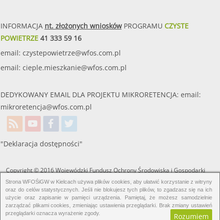
INFORMACJA
nt. złożonych wniosków
PROGRAMU
CZYSTE
POWIETRZE
41 333 59 16
email:
czystepowietrze@wfos.com.pl
email:
cieple.mieszkanie@wfos.com.pl
DEDYKOWANY EMAIL DLA PROJEKTU MIKRORETENCJA: email:
mikroretencja@wfos.com.pl
"Deklaracja dostępności"
Copyright © 2016 Wojewódzki Fundusz Ochrony Środowiska i Gospodarki
Wodnej w Kielcach. Wszelkie prawa zastrzeżone.
Strona WFOŚiGW w Kielcach używa plików cookies, aby ułatwić korzystanie z witryny
oraz do celów statystycznych. Jeśli nie blokujesz tych plików, to zgadzasz się na ich
użycie oraz zapisanie w pamięci urządzenia. Pamiętaj, że możesz samodzielnie
zarządzać plikami cookies, zmieniając ustawienia przeglądarki. Brak zmiany ustawień
przeglądarki oznacza wyrażenie zgody.
Rozumiem