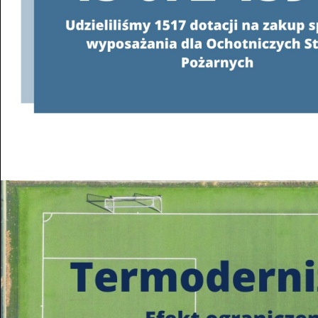
Konsultanci obsługujący infolinię, będą
o programie oraz wyjaśniać jeg
od poniedziałku do pią
w godzinach
od 8:00 do 
22 340 40 80