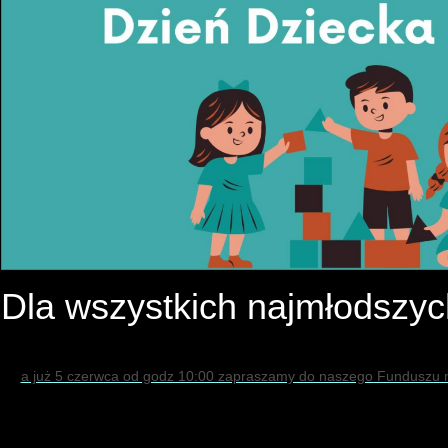
Dla wszystkich najmłods
a już 5 czerwca od godz 10:00 zapraszamy do naszego Funduszu n