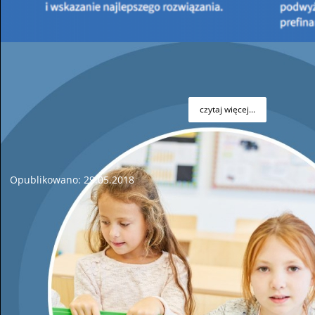
podjął decyzję o
zakończeniu naboru wniosków z dniem
08.06.2018 r.
Wnioski złożone po tym terminie nie będą przyjmowane.
czytaj więcej...
Wojewódzkie obchody Święta Strażaka
Opublikowano: 29.05.2018
W dniu 26.05.2018 w Kielcach odbyły się
Wojewódzkie
obchody Święta Strażaka
. W trakcie uroczystości zostały
wręczone Odznaki za Zasługi dla Ochrony Przeciwpożarowej.
Są one nadawane przez
Ministra Spraw Wewnętrznych
na
wniosek Komendanta Głównego Państwowej Straży Pożarnej
osobom, które swą pracą i działalnością przyczyniły się w
sposób szczególny do rozwoju ochrony przeciwpożarowej,