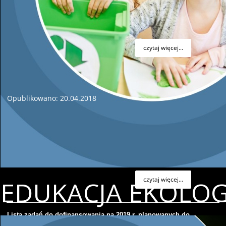
zabezpieczenia życia i mienia obywateli oraz dorobku
materialnego i kulturalnego społeczeństwa.
czytaj więcej...
Zawieszenie programu "AURA"
Opublikowano: 20.04.2018
Prezes Zarządu Wojewódzkiego Funduszu Ochrony
Środowiska i Gospodarki Wodnej w Kielcach informuje, iż w
wyniku złożenia dużej ilości wniosków wyczerpuje się pula
środków przeznaczonych na realizację programu
"AURA".
czytaj więcej...
EDUKACJA EKOLO
Lista zadań do dofinansowania na 2019 r. planowanych do
realizacji przez państwowe jednostki budżetowe.