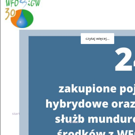
szkole podstawowej – Czyste powietrze, woda, gleba oraz
odnawialne źródła energii”.
czytaj więcej...
podpisane_umowy
Liczba artykułów: 1
Mikroretencja - aktualności
Liczba artykułów: 4
Mikroretencja - wymagane dokumenty
Liczba artykułów: 1
Mikroretencja - kontakt
Liczba artykułów: 1
start
40
41
42
43
44
45
46
47
48
49
koniec