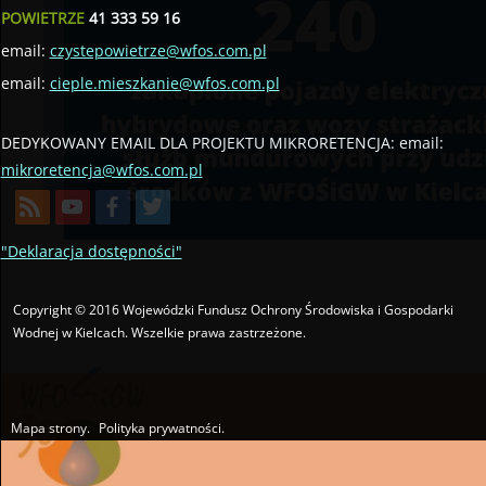
POWIETRZE
41 333 59 16
email:
czystepowietrze@wfos.com.pl
email:
cieple.mieszkanie@wfos.com.pl
DEDYKOWANY EMAIL DLA PROJEKTU MIKRORETENCJA: email:
mikroretencja@wfos.com.pl
W związku z realizacją Programu
„Czyste Powie
wsparcie w uzyskaniu dofinansowania i wykona
"Deklaracja dostępności"
Ponieważ proces pozyskiwania środków z WFOŚ
posiadania pełnomocnictwa z podpisem benefi
Copyright © 2016 Wojewódzki Fundusz Ochrony Środowiska i Gospodarki
Wodnej w Kielcach. Wszelkie prawa zastrzeżone.
WFOŚiGW w Kielcach apeluje o ostrożność.
Mapa strony.
Polityka prywatności.
Utworzono przez W.S.ds.IT
M & P