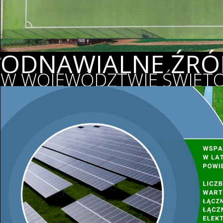
ODNAWIALNE ŹRÓD
W WOJEWÓDZTWIE ŚWIĘTO
WSPIERAMY OCHR