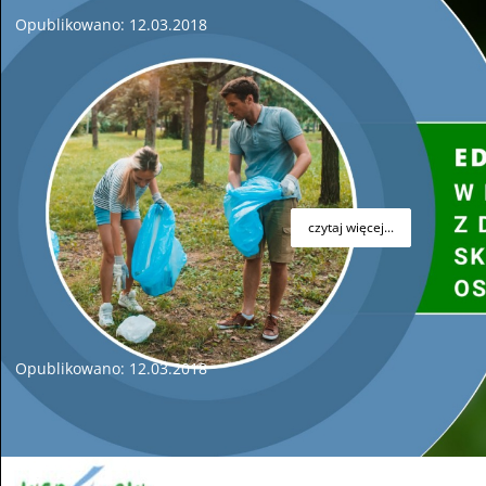
Opublikowano: 12.03.2018
Zarząd Wojewódzkiego Funduszu Ochrony Środowiska i
Gospodarki Wodnej w Kielcach informuje, że przystępuje do
prac nad tworzeniem listy zadań do dofinansowania w 2019
roku, planowanych do realizacji przez
państwowe jednostki
budżetowe
.
czytaj więcej...
Konferencja nt. programu „Pracownia edukacyjna w szkole
podstawowej – Czyste powietrze, woda, gleba oraz odnawialne
źródła energii”
Opublikowano: 12.03.2018
W dniu
7 marca 2018 r.
w siedzibie Wojewódzkiego Funduszu
Ochrony Środowiska i Gospodarki Wodnej w Kielcach odbyło
się spotkanie informacyjne dotyczące Programu dla gmin
województwa świętokrzyskiego pn.:
„Pracownia edukacyjna w