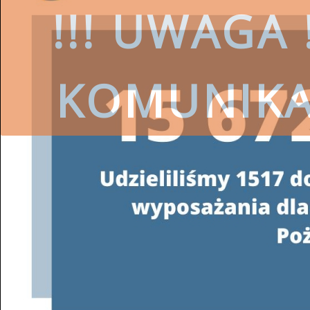
!!! UWAGA !
KOMUNIK
czytaj więcej
SKORZYSTAJ
Wojewódzki Fundusz Ochrony Środ
przestrzeg