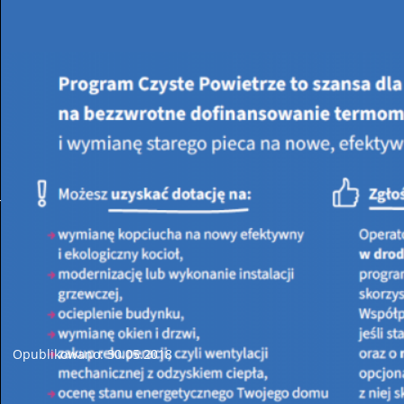
Jesteś tutaj:
STRONA GŁÓWNA
AKTUALNOŚCI
Aktualne informacje dotyczace działalności
WFOŚIGW w Kielcach
Zakończenie naboru wniosków - "ZORZA"
Opublikowano: 30.05.2018
Na podstawie pkt. 4 programu "ZORZA" - Czyste powietrze
nad Świętokrzyskim Edycja 2018, Zarząd WFOŚiGW w Kielcach