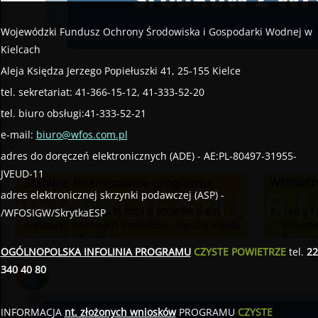
Wojewódzki Fundusz Ochrony Środowiska i Gospodarki Wodnej w
Kielcach
Aleja Księdza Jerzego Popiełuszki 41, 25-155 Kielce
tel. sekretariat: 41-366-15-12, 41-333-52-20
tel. biuro obsługi:41-333-52-21
e-mail:
biuro@wfos.com.pl
adres do doręczeń elektronicznych (ADE) - AE:PL-80497-31955-
JVEUD-11
WSPARCIE SŁUŻB
adres elektronicznej skrzynki podawczej (ASP) -
/WFOSIGW/SkrytkaESP
OGÓLNOPOLSKA INFOLINIA PROGRAMU
CZYSTE POWIETRZE
tel.
22
340 40 80
INFORMACJA
nt. złożonych wniosków
PROGRAMU
CZYSTE