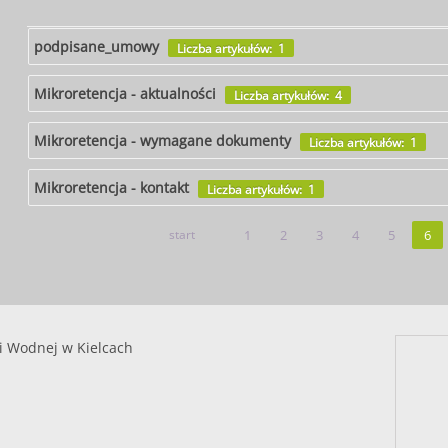
podpisane_umowy
Liczba artykułów: 1
Mikroretencja - aktualności
Liczba artykułów: 4
Mikroretencja - wymagane dokumenty
Liczba artykułów: 1
Mikroretencja - kontakt
Liczba artykułów: 1
start
1
2
3
4
5
6
i Wodnej w Kielcach