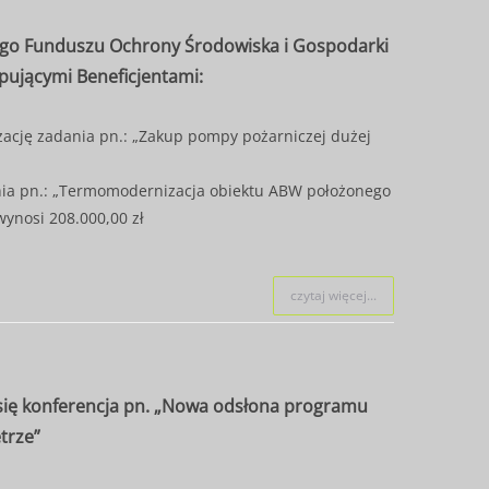
iego Funduszu Ochrony Środowiska i Gospodarki
pującymi Beneficjentami:
ację zadania pn.: „Zakup pompy pożarniczej dużej
nia pn.: „Termomodernizacja obiektu ABW położonego
wynosi 208.000,00 zł
czytaj więcej...
 się konferencja pn. „Nowa odsłona programu
trze”