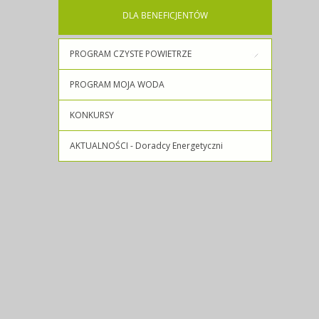
DLA
BENEFICJENTÓW
PROGRAM CZYSTE POWIETRZE
PROGRAM MOJA WODA
KONKURSY
AKTUALNOŚCI - Doradcy Energetyczni