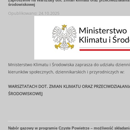
Zaproszenie na Warsztaty dot. zmian klimatu oraz przeciwdziałania 
środowiskowej
Opublikowano: 24.10.2025
Mnisterstwo Klimatu i Środowiska zaprasza do udziału dzienni
kierunków społecznych, dziennikarskich i przyrodniczych w:
WARSZTATACH DOT. ZMIAN KLIMATU ORAZ PRZECIWDZIAŁANIA
ŚRODOWISKOWEJ
Nabór gazowy w programie Czyste Powietrze – możliwość składani