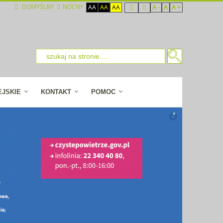
DOMYŚLNY
NOCNY
AA
AA
AA
A -
A
A +
EJSKIE
KONTAKT
POMOC