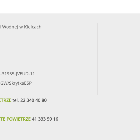
i Wodnej w Kielcach
7-31955-JVEUD-11
SIGW/SkrytkaESP
ETRZE
tel.
22 340 40 80
STE POWIETRZE
41 333 59 16