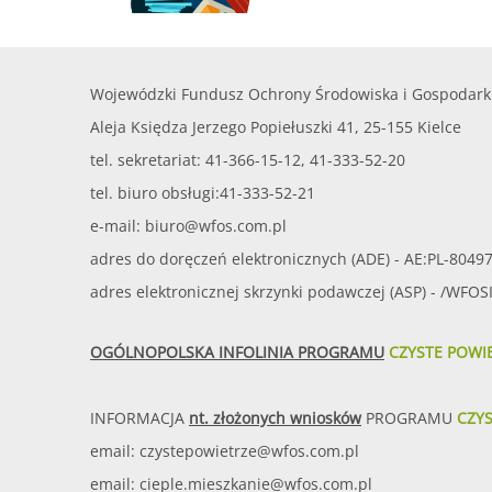
Wojewódzki Fundusz Ochrony Środowiska i Gospodark
Aleja Księdza Jerzego Popiełuszki 41, 25-155 Kielce
tel. sekretariat: 41-366-15-12, 41-333-52-20
tel. biuro obsługi:41-333-52-21
e-mail:
biuro@wfos.com.pl
adres do doręczeń elektronicznych (ADE) - AE:PL-8049
adres elektronicznej skrzynki podawczej (ASP) - /WFO
OGÓLNOPOLSKA INFOLINIA PROGRAMU
CZYSTE POWI
INFORMACJA
nt. złożonych wniosków
PROGRAMU
CZY
email:
czystepowietrze@wfos.com.pl
email:
cieple.mieszkanie@wfos.com.pl