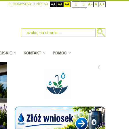
DOMYŚLNY
NOCNY
AA
AA
AA
A -
A
A +
EJSKIE
KONTAKT
POMOC