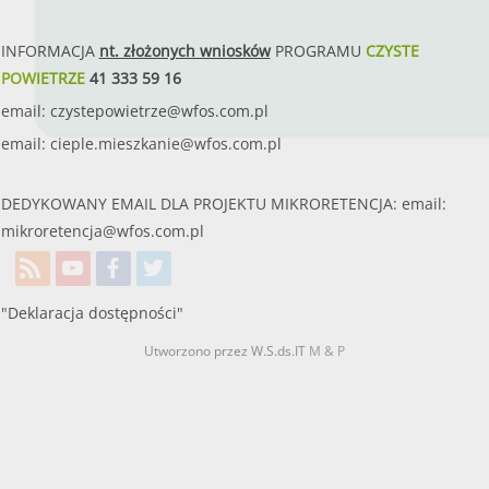
INFORMACJA
nt. złożonych wniosków
PROGRAMU
CZYSTE
POWIETRZE
41 333 59 16
email:
czystepowietrze@wfos.com.pl
email:
cieple.mieszkanie@wfos.com.pl
DEDYKOWANY EMAIL DLA PROJEKTU MIKRORETENCJA: email:
mikroretencja@wfos.com.pl
"Deklaracja dostępności"
Utworzono przez W.S.ds.IT
M & P