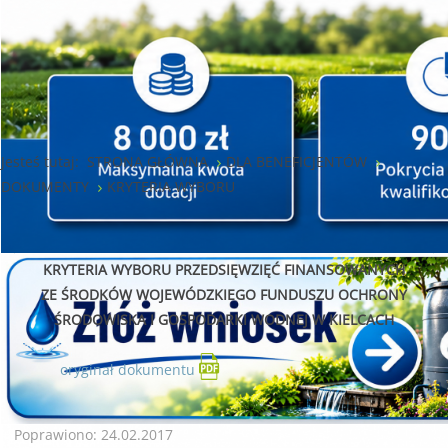
Jesteś tutaj:
STRONA GŁÓWNA
DLA BENEFICJENTÓW
DOKUMENTY
KRYTERIA WYBORU
KRYTERIA WYBORU PRZEDSIĘWZIĘĆ FINANSOWANYCH
ZE ŚRODKÓW WOJEWÓDZKIEGO FUNDUSZU OCHRONY
ŚRODOWISKA I GOSPODARKI WODNEJ W KIELCACH
oryginał dokumentu
Poprawiono: 24.02.2017