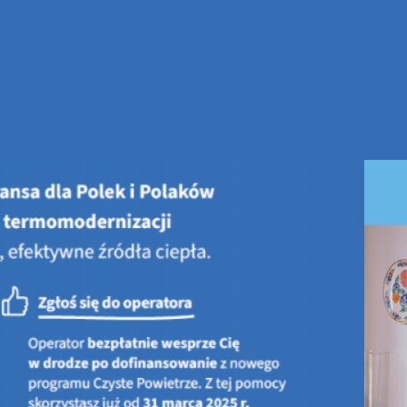
Aktualne informacje dotyczace dzi
01 czerwca 2017 r. - zawieszenie naboru wniosków w ramach prog