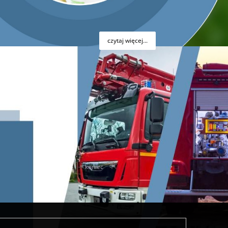
ramów.
czytaj więcej...
51
52
53
54
koniec