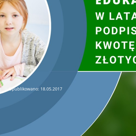
zmodernizowanych zostało 159 oczyszczalni ścieków, 4 tys. km
odpadów komunalnych oraz poddanych termomodernizac
przekazane na konferencji prasowej poświęconej działaln
Gospodarki Wodnej w Kielcach na rzecz ochrony środowiska w
2017 r. w siedzibie Funduszu.
19 maja 2017 r. godz. 15:30 - zakończenie naboru wniosków w ram
zanieczyszczeń do powietrza poprzez modernizację indywidualnych
Opublikowano: 18.05.2017
Zarząd Wojewódzkiego Funduszu Ochrony Środowiska i 
posiedzeniu w dniu 18 maja 2017 r. podjął decyzję
o zakońc
wniosków
w ramach programu dla osób fizycznych
„Ogran
modernizację indywidualnych kotłowni, zakup i montaż 
budynków” – Edycja II
ze środków Wojewódzkiego Funduszu Och
związku z wyczerpaniem alokacji środków na II edycję program