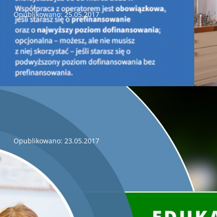
Opublikowano: 25.05.2017
Zarząd Wojewódzkiego Funduszu Ochrony Środowiska i 
posiedzeniu w dniu 25 maja 2017 r. podjął decyzję
o zawiesz
ramach programu
„ZORZA” – Czyste powietrze nad Świętokrz
Środowiska i Gospodarki Wodnej w Kielcach.
Wnioski przyjmow
026
Konferencja prasowa „Działalność WFOSiGW w Kielcach na rzecz 
Opublikowano: 23.05.2017
Konferencja prasowa „Działalność Wojewódzkiego Funduszu 
na rzecz ochrony środowiska w Woj
Wzrost majątku Wojewódzkiego Funduszu Ochrony Środowiska 
r. do blisko 300 mln zł na koniec roku 2016. Wydatkowane w 
czego 709,2 mln zł w formie pożyczek oraz 121,6 mln zł w