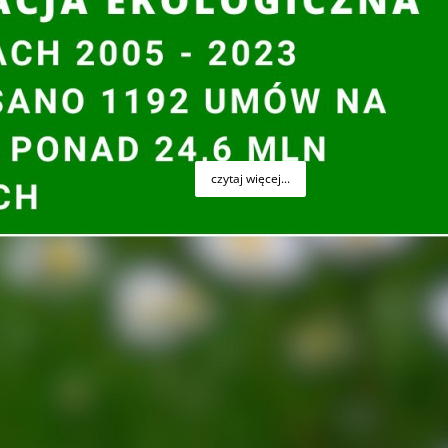
 kanalizacji sanitarnej, 8 zakładów zagospodarowania
ji ok. 200 obiektów.
Te imponujące dane zostały
ości Wojewódzkiego Funduszu Ochrony Środowiska i
 latach 1993-2017, która odbyła się w dniu 23 maja
czytaj więcej...
ach programu dla osób fizycznych „Ograniczenie emisji
 kotłowni... termomodernizację budynków” – Edycja II
Gospodarki Wodnej w Kielcach informuje, że na
zeniu z dniem 19 maja 2017 r. o godz. 15:30 naboru
iczenie emisji zanieczyszczeń do powietrza poprzez
odnawialnych źródeł energii, termomodernizację
rony Środowiska i Gospodarki Wodnej w Kielcach,
w
u w wysokości 7.000.000,00 zł.