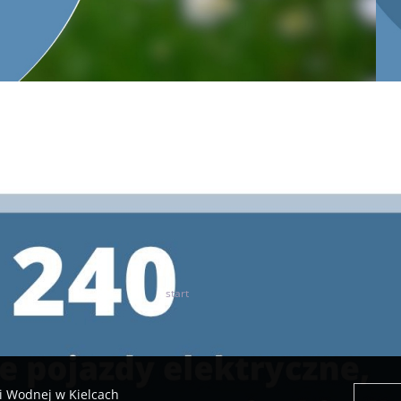
wniosków
wynikających z procedury oraz realizowanych Prog
podpisane_umowy
Liczba artykułów: 1
Mikroretencja - aktualności
Liczba artykułów: 4
Mikroretencja - wymagane dokumenty
Liczba artykułów: 1
Mikroretencja - kontakt
Liczba artykułów: 1
start
45
46
47
48
49
50
i Wodnej w Kielcach