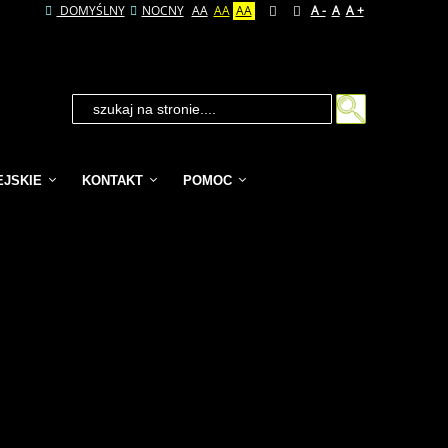
DOMYŚLNY
NOCNY
AA
AA
AA
A -
A
A +
EJSKIE
KONTAKT
POMOC