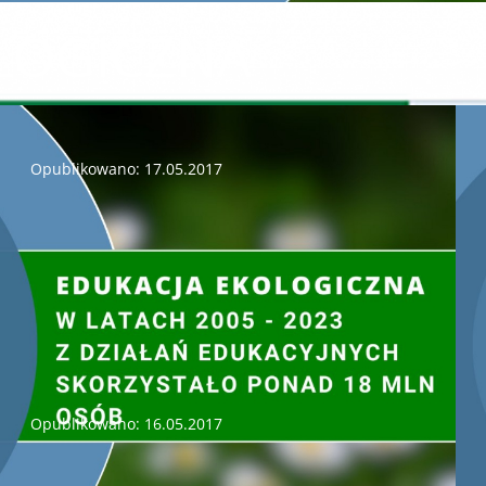
LOGICZNA
Podpisanie umów - Pracownia edukacji ekologiczno – przyrodnicze
Opublikowano: 17.05.2017
W dniu dzisiejszym w Hotelu „Cztery Wiatry” w Korytnicy 
Środowiska i Gospodarki Wodnej w Kielcach podpisał 
województwa świętokrzyskiego pn. „Pracownia edukacji ekolog
Wydłużenie terminu oceny wniosków.
Opublikowano: 16.05.2017
Zarząd Wojewódzkiego Funduszu Ochrony Środowiska i Gosp
liczbą wniosków, które wpłynęły i wciąż wpływają do Fun