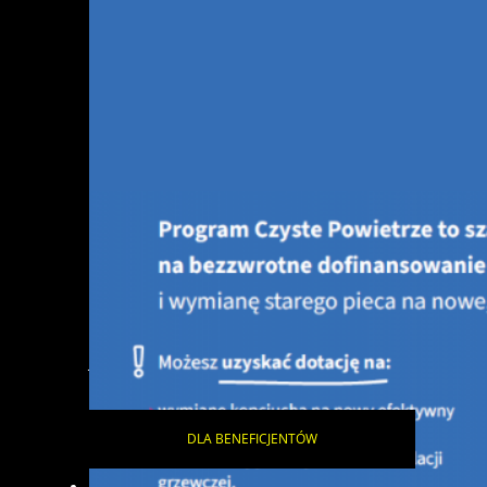
Jesteś tutaj:
STRONA GŁÓWNA
AKTUALNOŚCI
DLA
BENEFICJENTÓW