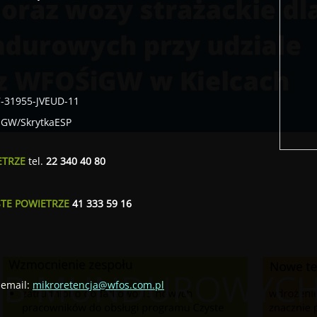
7-31955-JVEUD-11
SIGW/SkrytkaESP
ETRZE
tel.
22 340 40 80
STE POWIETRZE
41 333 59 16
UŻB MUNDUROWYC
email:
mikroretencja@wfos.com.pl