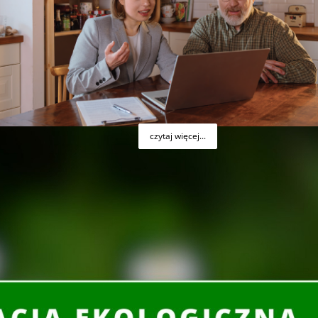
Gospodarki Wodnej w Kielcach informuje, że na
eniu z dniem 01 czerwca 2017 r. naboru wniosków
w
yskim
ze środków Wojewódzkiego Funduszu Ochrony
ane będą do dnia 31 maja do godziny 15:30.
czytaj więcej...
ochrony środowiska w Województwie Świętokrzyskim”.
Ochrony Środowiska i Gospodarki Wodnej w Kielcach
ewództwie Świętokrzyskim”.
i Gospodarki Wodnej w Kielcach z 2,3 mln zł w 1993
latach 1993-2016 na ochronę środowiska 830,8 mln zł,
 formie dotacji. Za te pieniądze wybudowanych lub