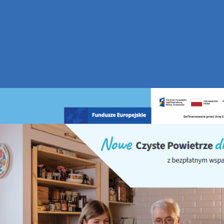
ałalności WFOŚIGW w Kielcach
ramu „ZORZA” – Czyste powietrze nad Świętokrzyskim.