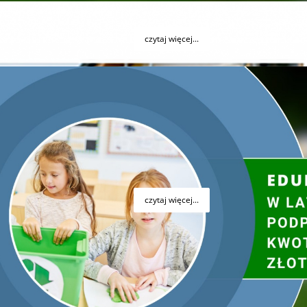
czytaj więcej...
j w szkole podstawowej.
k. Szydłowa Zarząd Wojewódzkiego Funduszu Ochrony
z 72 gminami umowy w ramach Programu dla gmin
iczno – przyrodniczej w szkole podstawowej”.
czytaj więcej...
odarki Wodnej w Kielcach
, w związku z bardzo dużą
duszu, podjął decyzję o
wydłużeniu terminów oceny