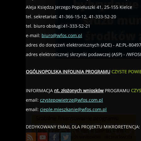
Aleja Księdza Jerzego Popiełuszki 41, 25-155 Kielce
tel. sekretariat: 41-366-15-12, 41-333-52-20
tel. biuro obsługi:41-333-52-21
e-mail:
biuro@wfos.com.pl
adres do doręczeń elektronicznych (ADE) - AE:PL-8049
adres elektronicznej skrzynki podawczej (ASP) - /WFO
OGÓLNOPOLSKA INFOLINIA PROGRAMU
CZYSTE POWI
INFORMACJA
nt. złożonych wniosków
PROGRAMU
CZY
email:
czystepowietrze@wfos.com.pl
email:
cieple.mieszkanie@wfos.com.pl
WSPARCIE SŁ
DEDYKOWANY EMAIL DLA PROJEKTU MIKRORETENCJA: 