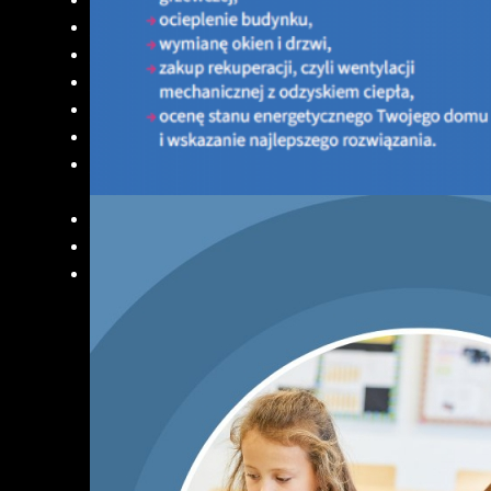
PROGRAM CZYSTE POWIETRZE
INFORMACJE OGÓLNE O PROGRAMIE
PORTAL BENEFICJENTA
KONTAKT
DOKUMENTY DO ZAPOZNANIA
LISTA URZĄDZEŃ GRZEWCZYCH
Nowy nabór Programu Czyste Powietrze - od 20 lipca 2
r.
PROGRAM MOJA WODA
KONKURSY
AKTUALNOŚCI - Doradcy Energetyczni