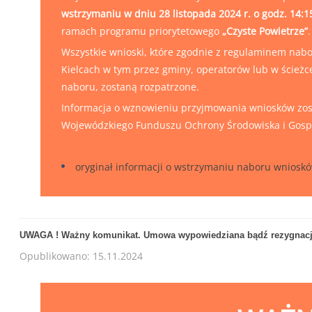
wstrzymaniu w dniu 28 listopada 2024 r. o godz. 14:1
ramach programu priorytetowego
„Czyste Powietrze”
.
Wszystkie wnioski, które zgodnie z regulaminem na
Kielcach w tym przez gminy, operatorów lub w ścież
naboru, zostaną rozpatrzone.
Informacja o wznowieniu przyjmowania wniosków zost
Wojewódzkiego Funduszu Ochrony Środowiska i Gosp
oryginał informacji o wstrzymaniu naboru wnioskó
UWAGA ! Ważny komunikat. Umowa wypowiedziana bądź rezygnacj
Opublikowano: 15.11.2024