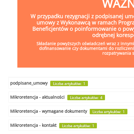
WAŻN
W przypadku rezygnacji z podpisanej um
umowy z Wykonawcą w ramach Programu
Beneficjentów o poinformowanie o pow
odrębnej koresp
Składanie powyższych oświadczeń wraz z innym
dofinansowanie czy dokumentami do rozliczeni
rozpatrywania 
podpisane_umowy
Liczba artykułów: 1
Mikroretencja - aktualności
Liczba artykułów: 4
Mikroretencja - wymagane dokumenty
Liczba artykułów: 1
Mikroretencja - kontakt
Liczba artykułów: 1