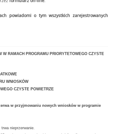
przez
formularz on-line
.
ch powiadomi o tym wszystkich zarejestrowanych
W W RAMACH PROGRAMU PRIORYTETOWEGO CZYSTE
DATKOWE
ORU WNIOSKÓW
OWEGO CZYSTE POWIETRZE
rzerwa w przyjmowaniu nowych wniosków w programie
 trwa nieprzerwanie.