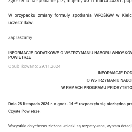
Zgłoszenia na spotkanie przyjmujemy
do 17 marca 2025 r
. po
W przypadku zmiany formuły spotkania WFOŚiGW w Kielca
uczestników.
Zapraszamy
INFORMACJE DODATKOWE O WSTRZYMANIU NABORU WNIOSKÓ
POWIETRZE
Opublikowano: 29.11.2024
INFORMACJE DO
O WSTRZYMANIU NAB
W RAMACH PROGRAMU PRIORYTET
15
Dnia 28 listopada 2024 r. o godz. 14
rozpoczęła się niezbędna p
Czyste Powietrze
.
Wszystkie dotychczas złożone wnioski są rozpatrywane, wypłata dotacji