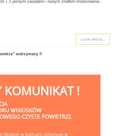
025 r. z jasnymi zasadami i nowym źródłem finansowania.
czytaj więcej...
etrze" wstrzymany !!
Y KOMUNIKAT !
CJA
ORU WNIOSKÓW
OWEGO CZYSTE POWIETRZE
i Wodnej w Kielcach informuje
o