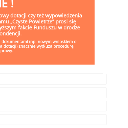
E !
owy dotacji czy też wypowiedzenia
 „Czyste Powietrze” prosi się
yższym fakcie Funduszu w drodze
ondencji.
i dokumentami (np. nowym wnioskiem o
a dotacji) znacznie wydłuża procedurę
sprawy.