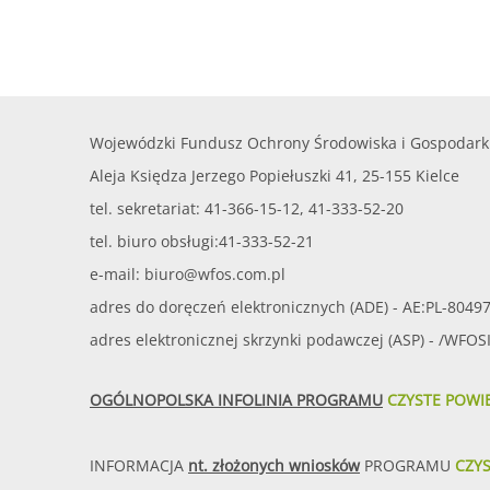
Wojewódzki Fundusz Ochrony Środowiska i Gospodark
Aleja Księdza Jerzego Popiełuszki 41, 25-155 Kielce
tel. sekretariat: 41-366-15-12, 41-333-52-20
tel. biuro obsługi:41-333-52-21
e-mail:
biuro@wfos.com.pl
adres do doręczeń elektronicznych (ADE) - AE:PL-8049
adres elektronicznej skrzynki podawczej (ASP) - /WFO
OGÓLNOPOLSKA INFOLINIA PROGRAMU
CZYSTE POWI
INFORMACJA
nt. złożonych wniosków
PROGRAMU
CZY