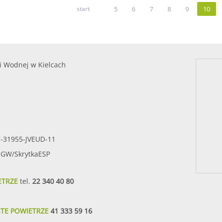
start
5
6
7
8
9
10
i Wodnej w Kielcach
7-31955-JVEUD-11
SIGW/SkrytkaESP
ETRZE
tel.
22 340 40 80
STE POWIETRZE
41 333 59 16