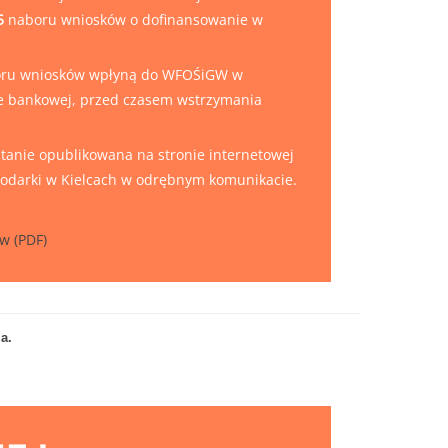
5
naboru wniosków o dofinansowanie w
boru wniosków wpłyną do WFOŚiGW w
ce bankowej, przed czasem wstrzymania
anie opublikowana na stronie internetowej
odarki w Kielcach w odrębnym komunikacie.
w (PDF)
a.