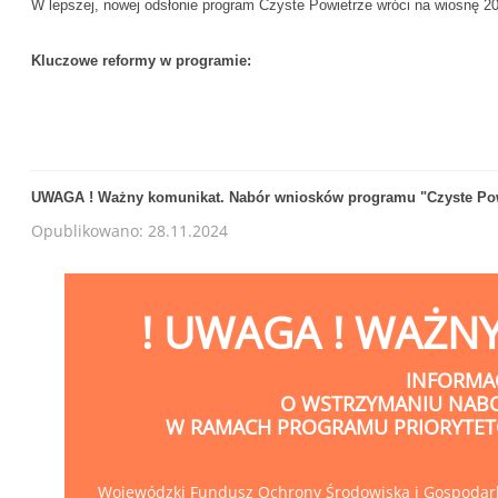
W lepszej, nowej odsłonie program Czyste Powietrze wróci na wiosnę 2
Kluczowe reformy w programie:
UWAGA ! Ważny komunikat. Nabór wniosków programu "Czyste Powi
Opublikowano: 28.11.2024
! UWAGA ! WAŻN
INFORMA
O WSTRZYMANIU NAB
W RAMACH PROGRAMU PRIORYTET
Wojewódzki Fundusz Ochrony Środowiska i Gospodark