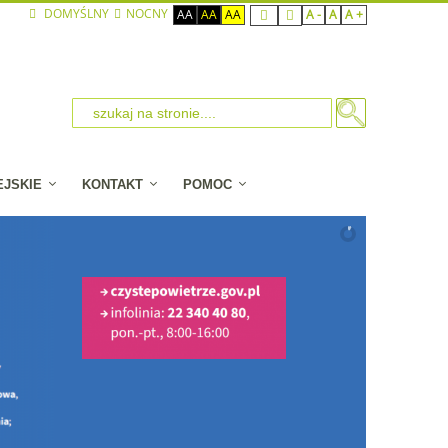
DOMYŚLNY
NOCNY
AA
AA
AA
A -
A
A +
EJSKIE
KONTAKT
POMOC