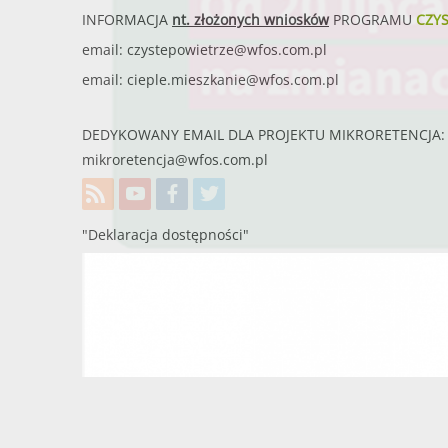
INFORMACJA
nt. złożonych wniosków
PROGRAMU
CZY
email:
czystepowietrze@wfos.com.pl
email:
cieple.mieszkanie@wfos.com.pl
DEDYKOWANY EMAIL DLA PROJEKTU MIKRORETENCJA: 
mikroretencja@wfos.com.pl
"Deklaracja dostępności"