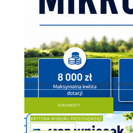
Jesteś tutaj:
STRONA GŁÓWNA
DLA BENEFICJENTÓ
DOKUMENTY
KRYTERIA WYBORU PRZEDSIĘWZIĘĆ
LISTA PRZEDSIĘWZIĘĆ