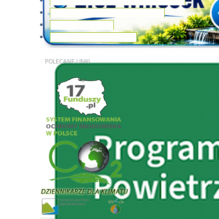
ZASADY UDZIELANIA DOFINANSOWANIA
KATALOG KWALIFIKACJI KOSZTÓW
REALIZACJA UMÓW
ZAŁĄCZNIKI DO WNIOSKU
POLECANE
LINKI