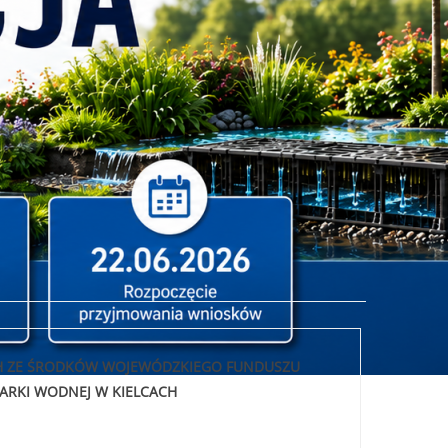
CH ZE ŚRODKÓW WOJEWÓDZKIEGO FUNDUSZU
RKI WODNEJ W KIELCACH