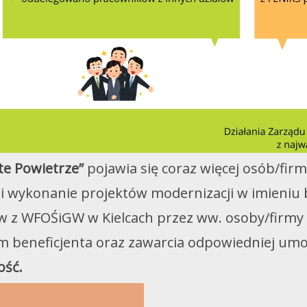
te Powietrze”
pojawia się coraz więcej osób/firm
i wykonanie projektów modernizacji w imieniu 
w z WFOŚiGW w Kielcach przez ww. osoby/firm
m beneficjenta oraz zawarcia odpowiedniej um
ość.