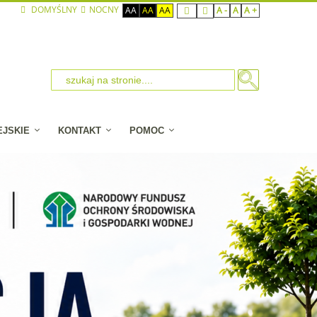
DOMYŚLNY
NOCNY
AA
AA
AA
A -
A
A +
EJSKIE
KONTAKT
POMOC