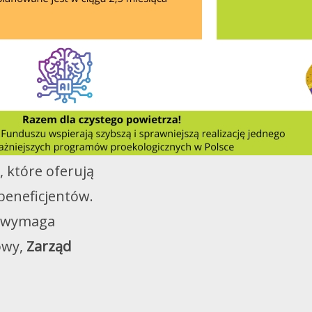
, które oferują
beneficjentów.
y wymaga
owy,
Zarząd