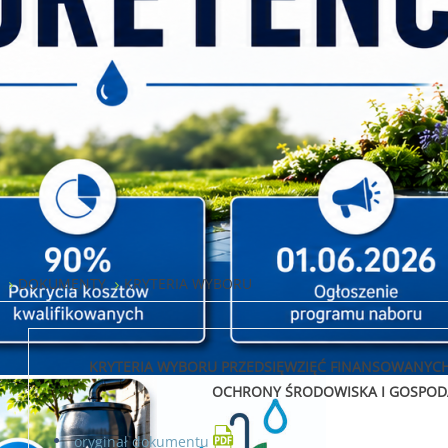
W
DOKUMENTY
KRYTERIA WYBORU
KRYTERIA WYBORU PRZEDSIĘWZIĘĆ FINANSOWANY
OCHRONY ŚRODOWISKA I GOSPODA
oryginał dokumentu