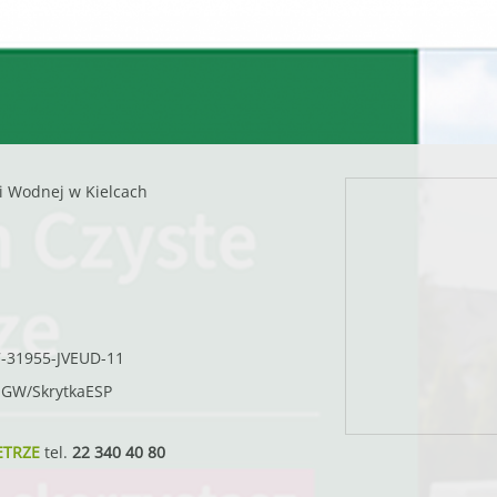
i Wodnej w Kielcach
7-31955-JVEUD-11
SIGW/SkrytkaESP
ETRZE
tel.
22 340 40 80