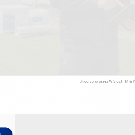
Utworzono przez W.S.ds.IT
M & P