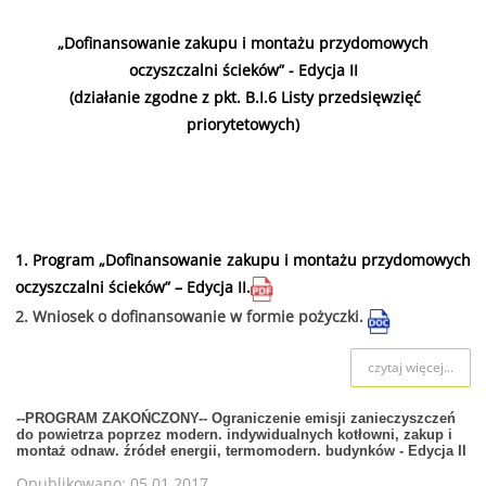
„Dofinansowanie zakupu i montażu przydomowych
oczyszczalni ścieków” - Edycja II
(działanie zgodne z pkt. B.I.6 Listy przedsięwzięć
priorytetowych)
Dofinansowaniem objęty jest zakup i montaż nowych
urządzeń biologicznych oczyszczalni ścieków o
przepustowości do 50 RLM.
1.
Program „Dofinansowanie zakupu i montażu przydomowych
oczyszczalni ścieków” – Edycja II.
2.
Wniosek o dofinansowanie w formie pożyczki.
czytaj więcej...
--PROGRAM ZAKOŃCZONY-- Ograniczenie emisji zanieczyszczeń
do powietrza poprzez modern. indywidualnych kotłowni, zakup i
montaż odnaw. źródeł energii, termomodern. budynków - Edycja II
Opublikowano: 05.01.2017