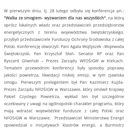
W pierwszym dniu, tj. 28 lutego odbyła się konferencja pn.:
"Walka ze smogiem- wyzwaniem dla nas wszystkich"
, na którą
oprócz lokalnych władz oraz przedstawicieli przedsiębiorstw
energetycznych z terenu województwa świętokrzyskiego,
przybyli przedstawiciele Funduszy Ochrony Środowiska z całej
Polski. Konferencję otworzyli: Pani Agata Wojtyszek –Wojewoda
Świętokrzyski, Pan Krzysztof Słoń- Senator RP oraz Pan
Ryszard Gliwiński – Prezes Zarządu WFOŚiGW w Kielcach.
Tematem przewodnim konferencji były sposoby poprawy
jakości powietrza, likwidacji niskiej emisji, w tym zjawiska
smogu. Pierwszym prelegentem był Pan Kazimierz Kujda-
Prezes Zarządu NFOŚiGW w Warszawie, który omówił Krajowy
Pakiet Czystego Powietrza, wykład ten był szczególnie
oczekiwany z uwagi na ogólnopolski charakter programu, który
mają wdrażać wojewódzkie fundusze z całej Polski oraz
NFOSiGW w Warszawie. Przedstawiciel Ministerstwa Energii
opowiedział o inicjatywach klastrów energii, a Burmistrz