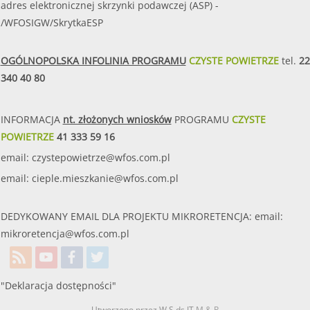
adres elektronicznej skrzynki podawczej (ASP) -
/WFOSIGW/SkrytkaESP
OGÓLNOPOLSKA INFOLINIA PROGRAMU
CZYSTE POWIETRZE
tel.
22
340 40 80
INFORMACJA
nt. złożonych wniosków
PROGRAMU
CZYSTE
POWIETRZE
41 333 59 16
email:
czystepowietrze@wfos.com.pl
email:
cieple.mieszkanie@wfos.com.pl
DEDYKOWANY EMAIL DLA PROJEKTU MIKRORETENCJA: email:
mikroretencja@wfos.com.pl
"Deklaracja dostępności"
Utworzono przez W.S.ds.IT
M & P