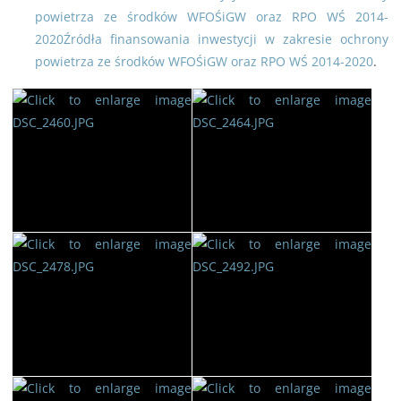
powietrza ze środków WFOŚiGW oraz RPO WŚ 2014-
2020Źródła finansowania inwestycji w zakresie ochrony
powietrza ze środków WFOŚiGW oraz RPO WŚ 2014-2020
.